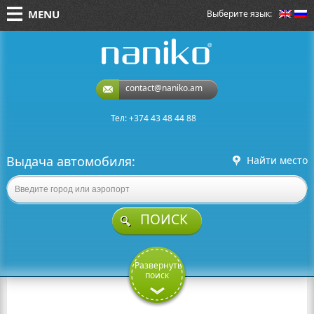
MENU
Выберите язык:
naniko rent a car
contact@naniko.am
Тел: +374 43 48 44 88
Выдача автомобиля:
Найти место
ПОИСК
Развернуть
поиск