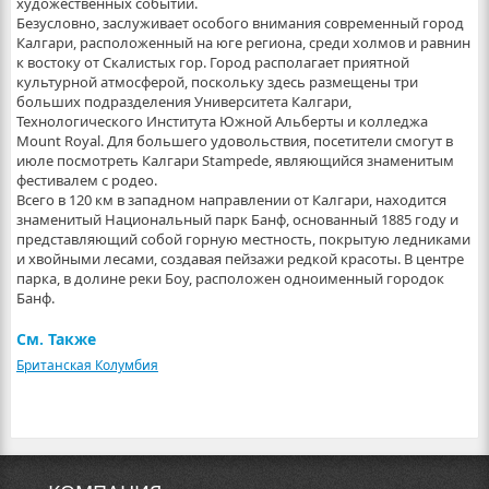
художественных событий.
Безусловно, заслуживает особого внимания современный город
Калгари, расположенный на юге региона, среди холмов и равнин
к востоку от Скалистых гор. Город располагает приятной
культурной атмосферой, поскольку здесь размещены три
больших подразделения Университета Калгари,
Технологического Института Южной Альберты и колледжа
Mount Royal. Для большего удовольствия, посетители смогут в
июле посмотреть Калгари Stampede, являющийся знаменитым
фестивалем с родео.
Всего в 120 км в западном направлении от Калгари, находится
знаменитый Национальный парк Банф, основанный 1885 году и
представляющий собой горную местность, покрытую ледниками
и хвойными лесами, создавая пейзажи редкой красоты. В центре
парка, в долине реки Боу, расположен одноименный городок
Банф.
См. Также
Британская Колумбия