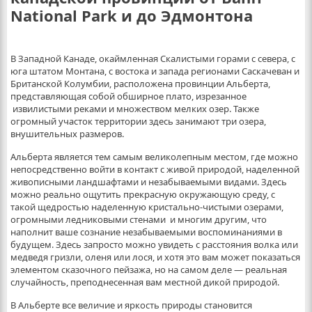
National Park и до Эдмонтона
В Западной Канаде, окаймленная Скалистыми горами с севера, с
юга штатом Монтана, с востока и запада регионами Саскачеван и
Британской Колумбии, расположена провинции Альберта,
представляющая собой обширное плато, изрезанное
извилистыми реками и множеством мелких озер. Также
огромный участок территории здесь занимают три озера,
внушительных размеров.
Альберта является тем самым великолепным местом, где можно
непосредственно войти в контакт с живой природой, наделенной
живописными ландшафтами и незабываемыми видами. Здесь
можно реально ощутить прекрасную окружающую среду, с
такой щедростью наделенную кристально-чистыми озерами,
огромными ледниковыми стенами и многим другим, что
наполнит ваше сознание незабываемыми воспоминаниями в
будущем. Здесь запросто можно увидеть с расстояния волка или
медведя гризли, оленя или лося, и хотя это вам может показаться
элементом сказочного пейзажа, но на самом деле — реальная
случайность, преподнесенная вам местной дикой природой.
В Альберте все величие и яркость природы становится