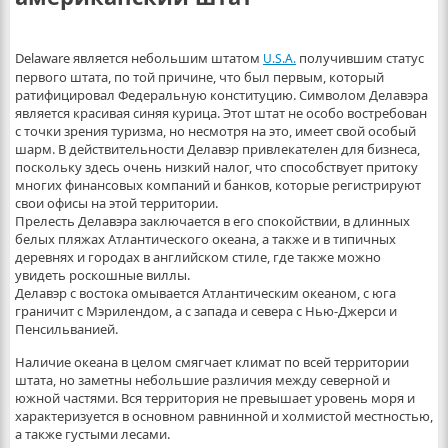
Delaware является небольшим штатом
получившим статус
U.S.A.
первого штата, по той причине, что был первым, который
ратифицировал Федеральную конституцию. Символом Делавэра
является красивая синяя курица. Этот штат не особо востребован
с точки зрения туризма, но несмотря на это, имеет свой особый
шарм. В действительности Делавэр привлекателен для бизнеса,
поскольку здесь очень низкий налог, что способствует притоку
многих финансовых компаний и банков, которые регистрируют
свои офисы на этой территории.
Прелесть Делавэра заключается в его спокойствии, в длинных
белых пляжах Атлантического океана, а также и в типичных
деревнях и городах в английском стиле, где также можно
увидеть роскошные виллы.
Делавэр с востока омывается Атлантическим океаном, с юга
граничит с Мэрилендом, а с запада и севера с Нью-Джерси и
Пенсильванией.
Наличие океана в целом смягчает климат по всей территории
штата, но заметны небольшие различия между северной и
южной частями. Вся территория не превышает уровень моря и
характеризуется в основном равнинной и холмистой местностью,
а также густыми лесами.