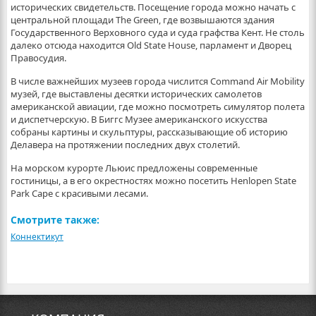
исторических свидетельств. Посещение города можно начать с
центральной площади The Green, где возвышаются здания
Государственного Верховного суда и суда графства Кент. Не столь
далеко отсюда находится Old State House, парламент и Дворец
Правосудия.
В числе важнейших музеев города числится Command Air Mobility
музей, где выставлены десятки исторических самолетов
американской авиации, где можно посмотреть симулятор полета
и диспетчерскую. В Биггс Музее американского искусства
собраны картины и скульптуры, рассказывающие об историю
Делавера на протяжении последних двух столетий.
На морском курорте Льюис предложены современные
гостиницы, а в его окрестностях можно посетить Henlopen State
Park Cape с красивыми лесами.
Смотрите также:
Коннектикут