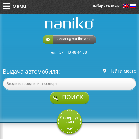
MENU
Выберите язык:
naniko rent a car
contact@naniko.am
Тел: +374 43 48 44 88
Выдача автомобиля:
Найти место
ПОИСК
Развернуть
поиск