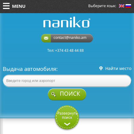
MENU
Выберите язык:
naniko rent a car
contact@naniko.am
Тел: +374 43 48 44 88
Выдача автомобиля:
Найти место
ПОИСК
Развернуть
поиск