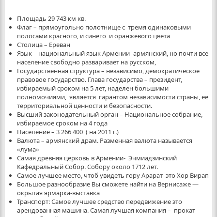
Площадь 29 743 км кв.
Флаг – прямоугольно полотнище с тремя одинаковыми
полосами красного, и синего и оранжевого цвета
Столица – Ереван
Язык – национальный язык Армении- армянский, но почти все
население свободно разваривает на русском,
Государственная структура – независимо, демократическое
правовое государство. Глава государства – президент,
избираемый сроком на 5 лет, наделен большими
полномочиями, является гарантом независимости страны, ее
территориальной ценности и безопасности.
Высший законодательный орган – Национальное собрание,
избираемое сроком на 4 года
Население – 3 266 400 ( на 2011 г.)
Валюта – армянский драм. Разменная валюта называется
«лума»
Самая древняя церковь в Армении- Эчмиадзинский
Кафедральный Собор. Собору около 1712 лет.
Самое лучшее место, чтоб увидеть гору Арарат это Хор Вирап
Большое разнообразие Вы сможете найти на Вернисаже —
окрытая ярмарка-выставка
Транспорт: Самое лучшее средство передвижение это
арендованная машина. Самая лучшая компания – прокат