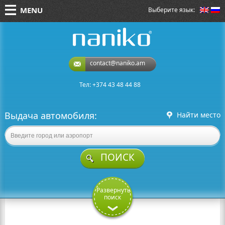
MENU
Выберите язык:
naniko rent a car
contact@naniko.am
Тел: +374 43 48 44 88
Выдача автомобиля:
Найти место
ПОИСК
Развернуть
поиск