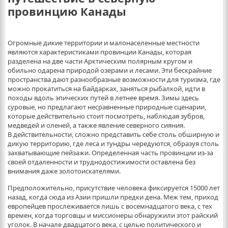
провинцию Канады
Огромные дикие территории и малонаселенные местности
являются характеристиками провинции Канады, которая
разделена на две части Арктическим полярным кругом и
обильно одарена природой озерами и лесами. Эти бескрайние
пространства дают разнообразные возможности для туризма, где
можно прокатиться на байдарках, заняться рыбалкой, идти в
походы вдоль эпических путей в летнее время. Зимы здесь
суровые, но предлагают несравненные природные сценарии,
которые действительно стоит посмотреть, наблюдая зубров,
медведей и оленей, а также явление северного сияния.
В действительности, сложно представить себе столь обширную и
дикую территорию, где леса и тундры чередуются, образуя столь
захватывающие пейзажи. Определенная часть провинции из-за
своей отдаленности и труднодостижимости оставлена без
внимания даже золотоискателями.
Предположительно, присутствие человека фиксируется 15000 лет
назад, когда сюда из Азии пришли предки дена. Меж тем, приход
европейцев прослеживается лишь с восемнадцатого века, с тех
времен, когда торговцы и миссионеры обнаружили этот райский
уголок. В начале двадцатого века, с целью политического и