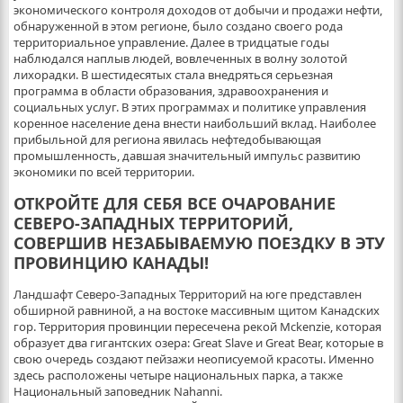
экономического контроля доходов от добычи и продажи нефти,
обнаруженной в этом регионе, было создано своего рода
территориальное управление. Далее в тридцатые годы
наблюдался наплыв людей, вовлеченных в волну золотой
лихорадки. В шестидесятых стала внедряться серьезная
программа в области образования, здравоохранения и
социальных услуг. В этих программах и политике управления
коренное население дена внести наибольший вклад. Наиболее
прибыльной для региона явилась нефтедобывающая
промышленность, давшая значительный импульс развитию
экономики по всей территории.
ОТКРОЙТЕ ДЛЯ СЕБЯ ВСЕ ОЧАРОВАНИЕ
СЕВЕРО-ЗАПАДНЫХ ТЕРРИТОРИЙ,
СОВЕРШИВ НЕЗАБЫВАЕМУЮ ПОЕЗДКУ В ЭТУ
ПРОВИНЦИЮ КАНАДЫ!
Ландшафт Северо-Западных Территорий на юге представлен
обширной равниной, а на востоке массивным щитом Канадских
гор. Территория провинции пересечена рекой Mckenzie, которая
образует два гигантских озера: Great Slave и Great Bear, которые в
свою очередь создают пейзажи неописуемой красоты. Именно
здесь расположены четыре национальных парка, а также
Национальный заповедник Nahanni.