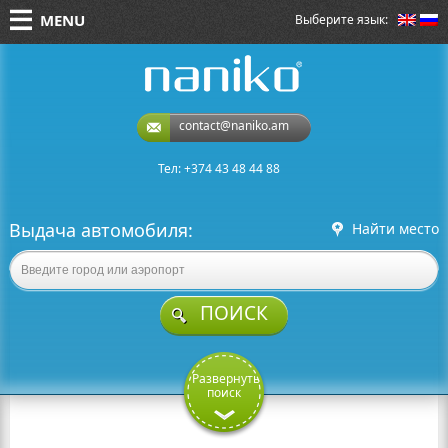
MENU
Выберите язык:
naniko rent a car
contact@naniko.am
Тел: +374 43 48 44 88
Выдача автомобиля:
Найти место
ПОИСК
Развернуть
поиск