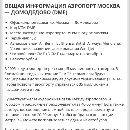
ОБЩАЯ ИНФОРМАЦИЯ АЭРОПОРТ МОСКВА
— ДОМОДЕДОВО (DME)
Официальное название: Москва — Домодедово
Код IATA: DME
Местонахождение Аэропорта: 35 км к югу от Москвы
Терминал: 1, 2
Авиакомпании: Air Berlin, Lufthansa, British Airways, Meridiana,
Уральские авиалинии, авиакомпания Wind Jet
Часовой пояс: GMT +3 GMT +4 (с марта по октябрь)
Валюта: рубли
В 2005 году аэропорт перевозил 15 миллионов пассажиров. В
ближайшие годы, нынешние T1 и Т2 терминалы будут
расширены и дополнены двумя другими терминалами (Т3 и Т4),
чтобы позволит аэропорту справиться с 35 миллионами
пассажирами в год.
Существует железнодорожная связь между аэропортом и
городом и расстояние преодолевается за 40-50 минут. Есть также
автобусное сообщение с южной частью города, время пути
составляет около 20-30 минут. Чтобы добраться до станции
метро, вы можете воспользоваться одним из автобусов.
Есть отель в аэропорту, который расположенный примерно в