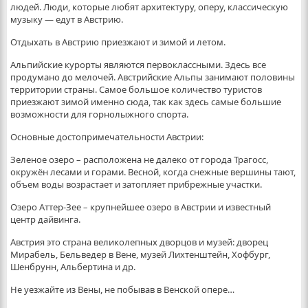
людей. Люди, которые любят архитектуру, оперу, классическую
музыку — едут в Австрию.
Отдыхать в Австрию приезжают и зимой и летом.
Альпийские курорты являются первоклассными. Здесь все
продумано до мелочей. Австрийские Альпы занимают половины
территории страны. Самое большое количество туристов
приезжают зимой именно сюда, так как здесь самые большие
возможности для горнолыжного спорта.
Основные достопримечательности Австрии:
Зеленое озеро – расположена не далеко от города Трагосс,
окружён лесами и горами. Весной, когда снежные вершины тают,
объем воды возрастает и затопляет прибрежные участки.
Озеро Аттер-Зее – крупнейшее озеро в Австрии и известный
центр дайвинга.
Австрия это страна великолепных дворцов и музей: дворец
Мирабель, Бельведер в Вене, музей Лихтенштейн, Хофбург,
Шенбрунн, Альбертина и др.
Не уезжайте из Вены, не побывав в Венской опере…