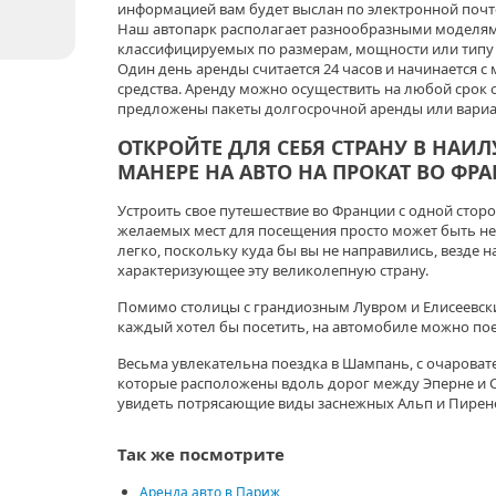
информацией вам будет выслан по электронной почте
Наш автопарк располагает разнообразными моделям
классифицируемых по размерам, мощности или типу
Один день аренды считается 24 часов и начинается с
средства. Аренду можно осуществить на любой срок о
предложены пакеты долгосрочной аренды или вариа
ОТКРОЙТЕ ДЛЯ СЕБЯ СТРАНУ ​​В НА
МАНЕРЕ НА АВТО НА ПРОКАТ ВО ФР
Устроить свое путешествие во Франции с одной стор
желаемых мест для посещения просто может быть не
легко, поскольку куда бы вы не направились, везде н
характеризующее эту великолепную страну.
Помимо столицы с грандиозным Лувром и Елисеевск
каждый хотел бы посетить, на автомобиле можно поех
Весьма увлекательна поездка в Шампань, с очарова
которые расположены вдоль дорог между Эперне и С
увидеть потрясающие виды заснежных Альп и Пирен
Так же посмотрите
Аренда авто в Париж