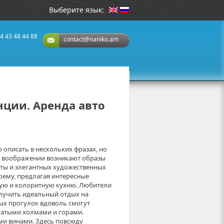
Выберите язык:
4 43 48 44 88
contact@naniko.am
ции. Аренда авто
 описать в нескольких фразах, но
в воображении возникают образы
ты и элегантных художественных
оему, предлагая интересные
ую и колоритную кухню. Любители
олучить идеальный отдых на
ых прогулок вдоволь смогут
огатыми холмами и горами.
ми винами. Здесь повсюду