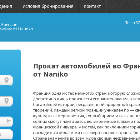
дения
Условия бронирования
Контакт
Тел: +37
в Ереване
рифам от Нанико.
Прокат автомобилей во Фран
от Naniko
Франция одна их тех немногих стран, которую сложно
достаточно лишь произнести егонаименование, как 
богатейшей истории, несравненной природной красо
творений. Каждый регион Франции уникален по — св
культурные мероприятия, теплый прием и насыщенн
солнца смогут найти здесь великолепные пляжи и п
Французской Ривьере, меж тем, как поклонники горн
насладиться областями на северо-востоке страны, б
0
Страна знаменита во всем мире своими несравненны