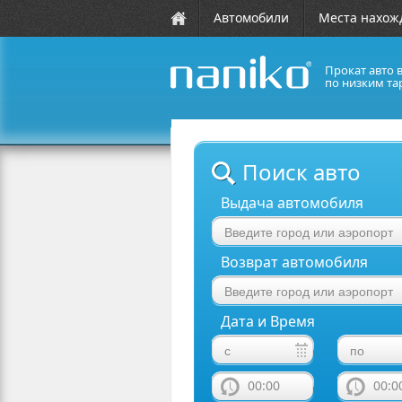
Автомобили
Места нахож
Прокат авто 
по низким та
naniko rent a car
Поиск авто
Выдача автомобиля
Возврат автомобиля
Дата и Время
00:00
00:0