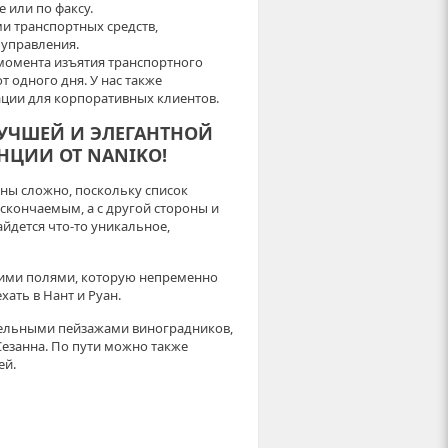
 или по факсу.
и транспортных средств,
 управления.
 момента изъятия транспортного
т одного дня. У нас также
ции для корпоративных клиентов.
ИЛУЧШЕЙ И ЭЛЕГАНТНОЙ
АНЦИИ ОТ NANIKO!
оны сложно, поскольку список
скончаемым, а с другой стороны и
айдется что-то уникальное,
ими полями, которую непременно
ать в Нант и Руан.
тельными пейзажами виноградников,
езанна. По пути можно также
ей.