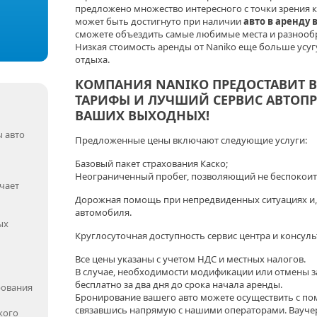
предложено множество интересного с точки зрения ку
может быть достигнуто при наличии
авто в аренду 
сможете объездить самые любимые места и разнооб
Низкая стоимость аренды от Naniko еще больше усу
отдыха.
КОМПАНИЯ NANIKO ПРЕДОСТАВИТ
ТАРИФЫ И ЛУЧШИЙ СЕРВИС АВТОПР
ВАШИХ ВЫХОДНЫХ!
 авто
Предложенные цены включают следующие услуги:
Базовый пакет страхования Каско;
Неограниченный пробег, позволяющий не беспокоит
чает
Дорожная помощь при непредвиденных ситуациях и,
автомобиля.
ых
Круглосуточная доступность сервис центра и консуль
Все цены указаны с учетом НДС и местных налогов.
В случае, необходимости модификации или отмены зак
бесплатно за два дня до срока начала аренды.
рования
Бронирование вашего авто можете осуществить с п
связавшись напрямую с нашими операторами. Ваучер
кого