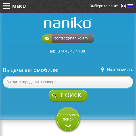
MENU
Выберите язык:
naniko rent a car
contact@naniko.am
Тел: +374 43 48 44 88
Выдача автомобиля:
Найти место
ПОИСК
Развернуть
поиск