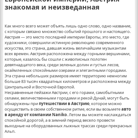
знакомая и неизведанная
Как много всего может объять лишь одно слово, одно название,
с которым связано множество событий прошлого и настоящего.
Австрия — это место последней империи Европы, это место, где
художники, совершили истинную революцию современного
искусства, это страна, давшая жизнь величайшим музыкантам
всех времен.
Австрия расположена между горными вершинами,
которые, казалось бы сошли с живописных полотен
девятнадцатого века, среди зеленых долин и густых лесов,
окаймленных спокойными озерами и элегантными городами.
Эта страна небольших размеров имеет территорию немногим
больше 83 тысяч квадратных километров и расположена между
Центральной и Восточной Европой.
Несравненные пейзажи Австрии, с его горами, самобытными
селами, величественными городами и рекой Дунай, могут быть
обнаружены при
путешествии в Австрию
, которое можно
осуществить в своем собственном ритме, если вы возьмете
авто
в аренду от компании
Naniko
. Летом вы можете наслаждаться
спокойной дорогой, а в зимний период весело провести
выходные на оборудованных лыжных трассах среди прекрасных
Альп.