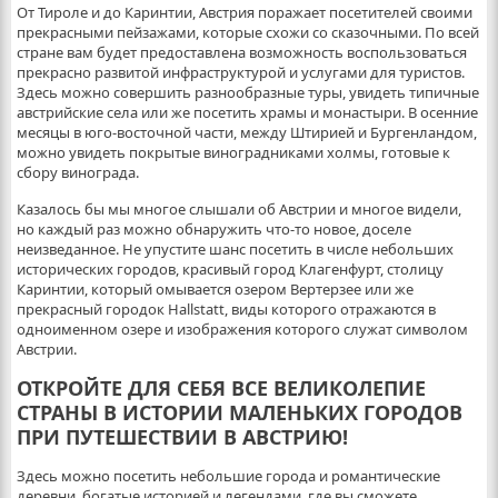
От Тироле и до Каринтии, Австрия поражает посетителей своими
прекрасными пейзажами, которые схожи со сказочными. По всей
стране вам будет предоставлена возможность воспользоваться
прекрасно развитой инфраструктурой и услугами для туристов.
Здесь можно совершить разнообразные туры, увидеть типичные
австрийские села или же посетить храмы и монастыри. В осенние
месяцы в юго-восточной части, между Штирией и Бургенландом,
можно увидеть покрытые виноградниками холмы, готовые к
сбору винограда.
Казалось бы мы многое слышали об Австрии и многое видели,
но каждый раз можно обнаружить что-то новое, доселе
неизведанное. Не упустите шанс посетить в числе небольших
исторических городов, красивый город Клагенфурт, столицу
Каринтии, который омывается озером Вертерзее или же
прекрасный городок Hallstatt, виды которого отражаются в
одноименном озере и изображения которого служат символом
Австрии.
ОТКРОЙТЕ ДЛЯ СЕБЯ ВСЕ ВЕЛИКОЛЕПИЕ
СТРАНЫ В ИСТОРИИ МАЛЕНЬКИХ ГОРОДОВ
ПРИ ПУТЕШЕСТВИИ В АВСТРИЮ!
Здесь можно посетить небольшие города и романтические
деревни, богатые историей и легендами, где вы сможете