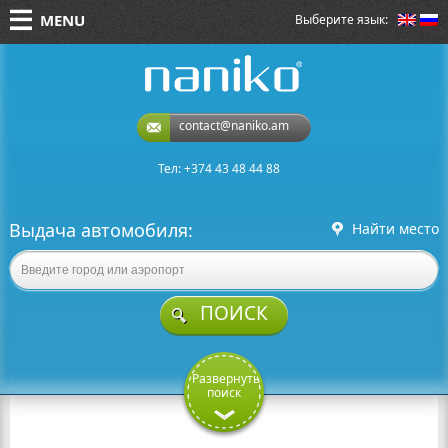
MENU
Выберите язык:
naniko rent a car
contact@naniko.am
Тел: +374 43 48 44 88
Выдача автомобиля:
Найти место
ПОИСК
Развернуть
поиск