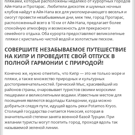
пляжами, которые расположены недалеко от курортных городов
Айя-Напа и Протарас. Любители дискотек и шумных ночных
клубов найдут в Айя-Напа все для умопомрачающего веселья и
смогут провести незабываемые дни, меж тем, город Протарас,
расположенный всего в 10 км от Айя-Напа, предлагает более
спокойную атмосферу и возможность для прекрасного
семейного отдыха. Оба курорта предоставляют великолепные
пляжи с кристально чистой водой и золотистым песком.
СОВЕРШИТЕ НЕЗАБЫВАЕМОЕ ПУТЕШЕСТВИЕ
НА КИПР И ПРОВЕДИТЕ СВОЙ ОТПУСК В
ПОЛНОЙ ГАРМОНИИ С ПРИРОДОЙ!
Конечно же, нужно отметить, что Кипр — это не только море и
пляжи, а также множество природных и культурных
достопримечательностей. Греческий Мыс, красивейший из
районов страны, очаровывает туристов своими морскими
пещерами и великолепными водами. Известным местом для
посещения являются водопады Каледонии, куда можно
добраться следуя пути, идущей вдоль реки Potamos Kryos.
Столицей государства считается Никосия, которая в
значительной степени занята военной базой Турции. При
желании туристы могут посетить город, проходя вдоль так
называемой зеленой линии.