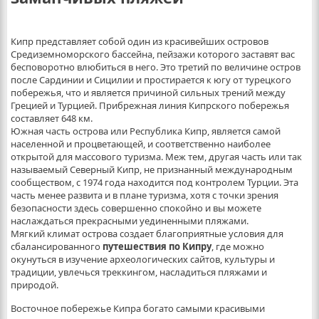
Кипр представляет собой один из красивейших островов
Средиземноморского бассейна, пейзажи которого заставят вас
бесповоротно влюбиться в него. Это третий по величине остров
после Сардинии и Сицилии и простирается к югу от турецкого
побережья, что и является причиной сильных трений между
Грецией и Турцией. Прибрежная линия Кипрского побережья
составляет 648 км.
Южная часть острова или Республика Кипр, является самой
населенной и процветающей, и соответственно наиболее
открытой для массового туризма. Меж тем, другая часть или так
называемый Северный Кипр, не признанный международным
сообществом, с 1974 года находится под контролем Турции. Эта
часть менее развита и в плане туризма, хотя с точки зрения
безопасности здесь совершенно спокойно и вы можете
наслаждаться прекрасными уединенными пляжами.
Мягкий климат острова создает благоприятные условия для
сбалансированного
путешествия по Кипру
, где можно
окунуться в изучение археологических сайтов, культуры и
традиции, увлечься треккингом, насладиться пляжами и
природой.
Восточное побережье Кипра богато самыми красивыми