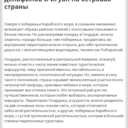
страны
Говоря о побережье Карибского моря, в сознании неизменно
возникают образы райских пляжей с кокосовыми пальмами и
белым песком. Но рассматривая поездку в Гондурас, можно
охватить гораздо больше, чем побережье, продвигаясь во
внутренние территории можно открыть для себя тропические
джунгли, с впечатляющими водопадами, такими как Pulhapanzak.
Гондурас, расположенный в Центральной Америке, пожалуй,
можно отнести к числу менее известных туристических
маршрутов, чему причиной явилось нестабильность и
неопределенность политической ситуации. Но, именно в силу
такого положения, страна скрывает великолепные участки почти
нетронутой природы, красивые пейзажи и море, которое
принимает все оттенки синего. Это истинный рай для тех
путешественников, которые любят выбирать альтернативные
маршруты. Территорию Гондураса, в сущности, можно разделить
на две основные зоны: южная часть, которая отличается
небогатой растительностью, и другая, побережье Карибского
моря, с густой тропической растительностью, которая в большей
степени переполнена туристами.