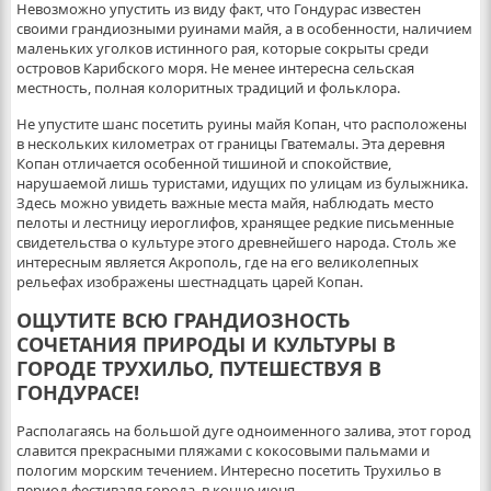
Невозможно упустить из виду факт, что Гондурас известен
своими грандиозными руинами майя, а в особенности, наличием
маленьких уголков истинного рая, которые сокрыты среди
островов Карибского моря. Не менее интересна сельская
местность, полная колоритных традиций и фольклора.
Не упустите шанс посетить руины майя Копан, что расположены
в нескольких километрах от границы Гватемалы. Эта деревня
Копан отличается особенной тишиной и спокойствие,
нарушаемой лишь туристами, идущих по улицам из булыжника.
Здесь можно увидеть важные места майя, наблюдать место
пелоты и лестницу иероглифов, хранящее редкие письменные
свидетельства о культуре этого древнейшего народа. Столь же
интересным является Акрополь, где на его великолепных
рельефах изображены шестнадцать царей Копан.
ОЩУТИТЕ ВСЮ ГРАНДИОЗНОСТЬ
СОЧЕТАНИЯ ПРИРОДЫ И КУЛЬТУРЫ В
ГОРОДЕ ТРУХИЛЬО, ПУТЕШЕСТВУЯ В
ГОНДУРАСЕ!
Располагаясь на большой дуге одноименного залива, этот город
славится прекрасными пляжами с кокосовыми пальмами и
пологим морским течением. Интересно посетить Трухильо в
период фестиваля города, в конце июня.