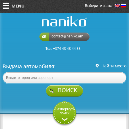
MENU
Выберите язык:
naniko rent a car
contact@naniko.am
Тел: +374 43 48 44 88
Выдача автомобиля:
Найти место
ПОИСК
Развернуть
поиск