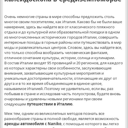
Очень немногие страны в мире способны предложить столь
многое своим посетителям, как Италия. Каково бы не были ваше
намерение, здесь вы найдете все от классического пляжного
отдыха и до культурной или образовательной поездки в одном
из многочисленных исторических городов Италии, совершить
интересные походы в горные районы или путешествовать в мир
моды и развлекательных центров. Словом, здесь вы найдете все,
что только способна вообразить человеческая фантазия,
отличное сочетание культуры, истории, солнца и кулинарии.
В состав Италии входят 95 провинций и 20 регионов, для каждого
из которых характерны свои особенности, заслуживающие
внимания, захватывающие культурные мероприятия и
уникальные достопримечательности, отличающие их друг от
друга и в то же время объединяющие в единое целое,
называемое Италией. Поэтому не удивительно, если вы, раз
побывав в стране и исследовав часть полуострова, будете вновь
очарованы и удивлены новыми регионами при своем
следующем
путешествии в Италию
.
Меж тем, одним из великолепных методов познать все
разнообразие страны в полной свободе, является возможность
аренды автомобиля с Naniko
, с помощью которого вы легко