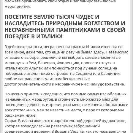
сможете организовать свой отдых и запланировать любые
мероприятия.
ПОСЕТИТЕ ЗЕМЛЮ ТЫСЯЧ ЧУДЕС И
НАСЛАДИТЕСЬ ПРИРОДНЫМ БОГАТСТВОМ И
НЕСРАВНЕННЫМИ ПАМЯТНИКАМИ В СВОЕЙ
ПОЕЗДКЕ В ИТАЛИЮ!
В действительности, несравненная красота Италии известна во
всем мире, даже тем, кто еще ни разу не бывал здесь. Независимо
от вашего выбора, решили ли вы выбрать самые знаменитые
маршруты в Рим, Венецию, Флоренцию, провести отпуск в
итальянских Альпах или понежиться под лучами солнца на
побережье итальянских островов на Сицилии или Сардинии,
любое направление сулит вам бесчисленные
достопримечательности и несравнимое ни с чем удовольствие.
Но нужно принять к сведению, что помимо самых излюбленных
и знаменитых маршрутов, в стране есть множество мест для
посещения, деревень и зрелищных мест, не менее любопытных и
восхитительных, чем те известные места, о паре из которых мы
расскажем ниже.
Старая Bussana является очаровательной деревней художников,
которая возродилась на развалинах заброшенной
средневековой деревни. В Bussana Vecchia, как это называется на