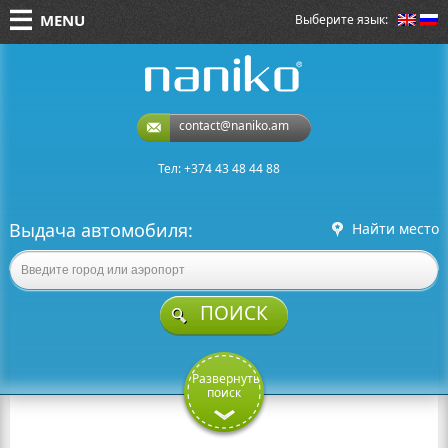
MENU
Выберите язык:
naniko rent a car
contact@naniko.am
Тел: +374 43 48 44 88
Выдача автомобиля:
Найти место
ПОИСК
Развернуть
поиск