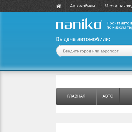
Автомобили
Места нахож
Прокат авто 
по низким та
naniko rent a car
Выдача автомобиля:
ГЛАВНАЯ
АВТО