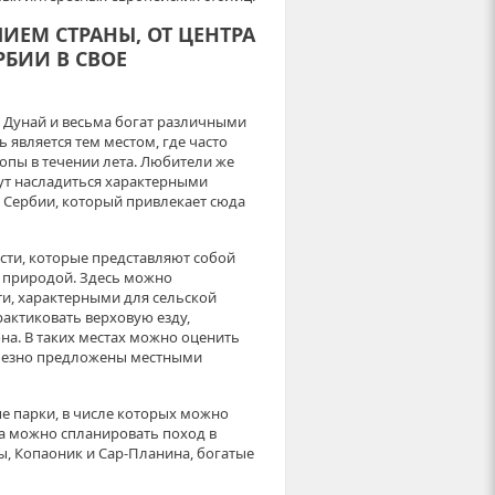
ИЕМ СТРАНЫ, ОТ ЦЕНТРА
РБИИ В СВОЕ
 Дунай и весьма богат различными
является тем местом, где часто
пы в течении лета. Любители же
ут насладиться характерными
й Сербии, который привлекает сюда
ости, которые представляют собой
с природой. Здесь можно
и, характерными для сельской
рактиковать верховую езду,
она. В таких местах можно оценить
юбезно предложены местными
е парки, в числе которых можно
а можно спланировать поход в
ы, Копаоник и Сар-Планина, богатые