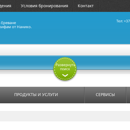
дения
Условия бронирования
Контакт
Тел: +37
в Ереване
рифам от Нанико.
Развернуть
поиск
ПРОДУКТЫ И УСЛУГИ
СЕРВИСЫ