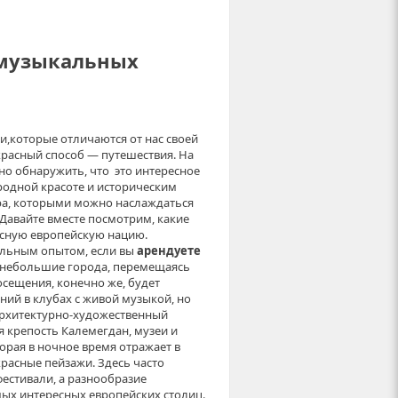
 музыкальных
и,которые отличаются от нас своей
красный способ — путешествия. На
жно обнаружить, что это интересное
иродной красоте и историческим
лора, которыми можно наслаждаться
авайте вместе посмотрим, какие
асную европейскую нацию.
альным опытом, если вы
арендуете
 небольшие города, перемещаясь
осещения, конечно же, будет
ий в клубах с живой музыкой, но
архитектурно-художественный
я крепость Калемегдан, музеи и
орая в ночное время отражает в
расные пейзажи. Здесь часто
естивали, а разнообразие
мых интересных европейских столиц.