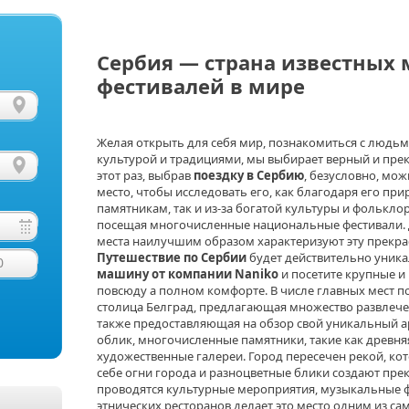
Сербия — страна известных
фестивалей в мире
Желая открыть для себя мир, познакомиться с людьм
культурой и традициями, мы выбирает верный и пре
этот раз, выбрав
поездку в Сербию
, безусловно, мо
место, чтобы исследовать его, как благодаря его пр
памятникам
, так и из-за богатой культуры и фольк
посещая многочисленные национальные фестивали. Д
места наилучшим образом характеризуют эту прекр
Путешествие по Сербии
будет действительно уник
0
машину от компании
Naniko
и посетите крупные и
повсюду а полном комфорте. В числе главных мест п
столица Белград, предлагающая множество развлечен
также предоставляющая на обзор свой уникальный 
облик, многочисленные памятники, такие как древня
художественные галереи. Город пересечен рекой, кот
себе огни города и разноцветные блики создают прек
проводятся культурные мероприятия, музыкальные ф
этнических ресторанов делает это место одним из са