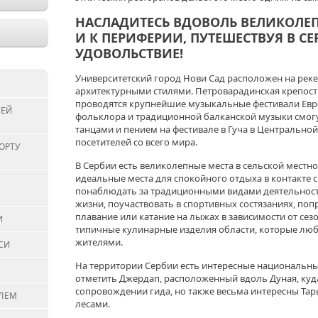
НАСЛАДИТЕСЬ ВДОВОЛЬ ВЕЛИКОЛЕП
И К ПЕРИФЕРИИ, ПУТЕШЕСТВУЯ В СЕ
УДОВОЛЬСТВИЕ!
Университетский город Нови Сад расположен на реке
архитектурными стилями. Петроварадинская крепость 
проводятся крупнейшие музыкальные фестивали Евро
СЕЙ
фольклора и традиционной балканской музыки смог
танцами и пением на фестивале в Гуча в Центрально
посетителей со всего мира.
ОРТУ
В Сербии есть великолепные места в сельской местн
идеальные места для спокойного отдыха в контакте 
понаблюдать за традиционными видами деятельност
жизни, поучаствовать в спортивных состязаниях, поп
плавание или катание на лыжах в зависимости от сез
И
типичные кулинарные изделия области, которые л
жителями.
СИ
На территории Сербии есть интересные национальны
отметить Джердап, расположенный вдоль Дуная, куд
сопровождении гида, но также весьма интересны Тар
ЕЛЕМ
лесами.