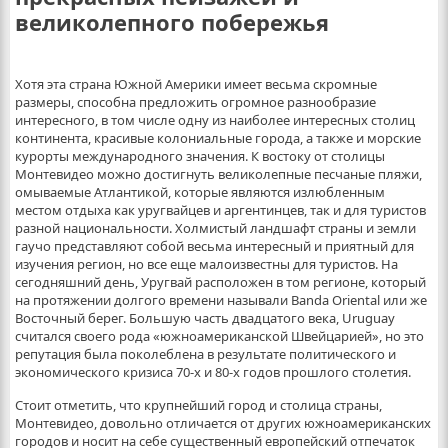
великолепного побережья
Хотя эта страна Южной Америки имеет весьма скромные
размеры, способна предложить огромное разнообразие
интересного, в том числе одну из наиболее интересных столиц
континента, красивые колониальные города, а также и морские
курорты международного значения. К востоку от столицы
Монтевидео можно достигнуть великолепные песчаные пляжи,
омываемые Атлантикой, которые являются излюбленным
местом отдыха как уругвайцев и аргентинцев, так и для туристов
разной национальности.
Холмистый ландшафт страны и земли
гаучо представляют собой весьма интересный и приятный для
изучения регион, но все еще малоизвестны для туристов. На
сегодняшний день, Уругвай расположен в том регионе, который
на протяжении долгого времени называли Banda Oriental или же
Восточный берег. Большую часть двадцатого века, Uruguay
считался своего рода «южноамериканской Швейцарией», но это
репутация была поколеблена в результате политического и
экономического кризиса 70-х и 80-х годов прошлого столетия.
Стоит отметить, что крупнейший город и столица страны,
Монтевидео, довольно отличается от других южноамериканских
городов и носит на себе существенный европейский отпечаток