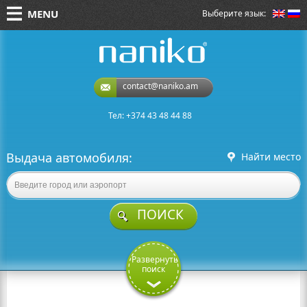
MENU
Выберите язык:
naniko rent a car
contact@naniko.am
Тел: +374 43 48 44 88
Выдача автомобиля:
Найти место
ПОИСК
Развернуть
поиск