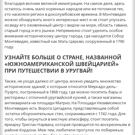
благодаря волнам великой иммиграции. На самом деле, здесь
осталось очень мало коренных народов или же потомков тех,
кто населяли регион в доколумбовские времена. В Монтевидео
можно обнаружить много интересных мест и не стоит упускать
из виду его оживленный центр с видом на море, область гавани,
старый город и его рынки. Непременно стоит уделить особое
внимание историческому центру города, где находится Собор
Монтевидео, известный как Мать-Церкви, сооруженный в 1790
году.
УЗНАЙТЕ БОЛЬШЕ О СТРАНЕ, НАЗВАННОЙ
«ЮЖНОАМЕРИКАНСКОЙ ШВЕЙЦАРИЕЙ»
ПРИ ПУТЕШЕСТВИИ В УРУГВАЙ!
Также, не уходя далеко от центра, можно увидеть множество
исторических зданий, к которым относится Меркадо-дель-
Пуэрто, построенный в 1868 году, где можно посетить бары и
рестораны с отличной уругвайской кухней, а также магазины
антиквариата на площади Матриз. На Площади Независимости
Монтевидео есть Ворота Цитадели, представляющие собой
остатки оборонительных стен, сохранившиеся с 1742 года. Для
того, чтобы окунуться в местную атмосферу, стоит посетить
ярмарку Тристан Нарваха, которая проводится по воскресеньям в
районе Кордона. Меж тем, любители прогулок по побережью