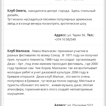
Клуб Омега,
находится в центре города. Здесь стильный
дизайн,
Тут можно насладиться песнями популярных армянских
звёзд и в конце вечера посмотреть эротическое шоу.
Адресс:
ул. Терян 59,
Тел.:
+374 10 582549
Клуб Малхаза
, Левон Малхасян принимал участие в
разных фестивалях по всему Союзу . В 1971 году он получил
приз лучшего пианиста, 1988 году он создал организацию
Джаз – Арт , под этим именем проходил фестиваль , где 2000
году приехал сам Чик Кориа. Малхасян так же воспитывает
молодых ребят и учит джазовой культуре .2006 году в
Ереване открылся Джаз-клуб Малхас , это место очень
популярно в Ереване , тут всегда полно народу, Местные и
туристы обожают это место , живая музыка, джаз ,тёплая
атмосфера, гормония всего этого создаёт неповторимые
ошущение .
Адресс:
ул. Пушкина 52/1,