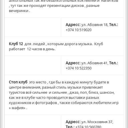
алкогольных так же безалкогольных коктейлей и напитков
, тут так же проходят презентации дисков , разные
вечеринки .
Адресс:
ул. Абовяня 18,
Тел.:
+374 10 519020
Клуб 12
для людей , которым дорога музыка. Клуб
работает 12 часов в день.
Адресс:
ул. Абовяня 41,
Тел.:
+374 10 522350
Стоп клуб
это место , где бы в каждую минуту будете в
центре внимания, разный стиль музыки привлекает
туристов всё сильнее и сильнее , джаз, поп, блюз, шансон,
как же в клубе часто проводится выставки разных
художников и фотографов , также собираются любители игр
» мафия» .
Адресс:
ул. Московяня 37,
Тел.:
+374 10 560780