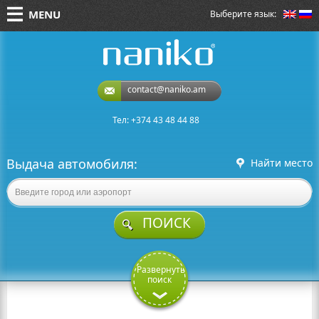
MENU
Выберите язык:
naniko rent a car
contact@naniko.am
Тел: +374 43 48 44 88
Выдача автомобиля:
Найти место
ПОИСК
Развернуть
поиск