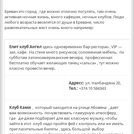
Ереван это город , где можно отлично погулять, там очень
активная ночная жизнь, много кафешек, ночных клубов. Люди
любого возраста веселятся от души в Ереване, число
развлекательных мест очень много например:
Елит клуб Ангел
здесь одновременно бар-ресторан , VIP —
зал, кафе. На стене много рисунков, соломенная мебель, по
субботам латиноамериканские вечера, профессионал
бесплатно обучает желающих танец »сальса» , тут можно
классно провести вечер.
Адресс:
ул. Налбандяна 20,
Тел.:
+374 10 584343
Клуб Ками
, который находится на улице Абовяна , даёт
вам возможность почувствовать гламурную атмосферу,
где ди-джеи подбирает для вас классную музыку, чтобы
зайти в этот клуб надо пройти фей с контроль или же иметь
пригласительные билеты , здесь большой выбор