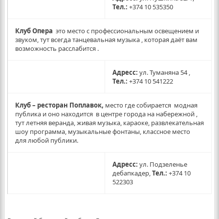
Тел.:
+374 10 535350
Клуб Опера
это место с профессиональным освещением и
звуком, тут всегда танцевальная музыка , которая даёт вам
возможность расслабится .
Адресс:
ул. Туманяна 54 ,
Тел.:
+374 10 541222
Клуб – ресторан Поплавок,
место где собирается модная
публика и оно находится в центре города на набережной ,
тут летняя веранда, живая музыка, караоке, развлекательная
шоу программа, музыкальные фонтаны, классное место
для любой публики.
Адресс:
ул. Подзеленье
дебапкадер,
Тел.:
+374 10
522303