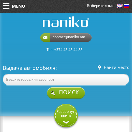
MENU
Выберите язык:
naniko rent a car
contact@naniko.am
Тел: +374 43 48 44 88
Выдача автомобиля:
Найти место
ПОИСК
Развернуть
поиск