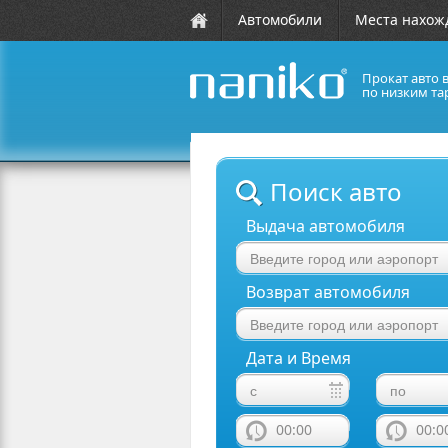
Автомобили
Места нахож
Прокат авто 
по низким та
naniko rent a car
Поиск авто
Выдача автомобиля
Возврат автомобиля
Дата и Время
00:00
00:0