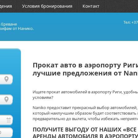
дения
Условия бронирования
Контакт
Тел: +37
в Ереване
рифам от Нанико.
Прокат авто в аэропорту Риг
лучшие предложения от Nan
Ищете прокат автомобилей в аэропорту Риги, удобн
условиям?
Naniko предоставит прекрасный выбор автомобилей, 
который наилучшим образом будет соответствовать
предварительно до вылета, чтобы избежать неприят
ПОЛУЧИТЕ ВЫГОДУ ОТ НАШИХ «ВС
0
АРЕНДЫ АВТОМОБИЛЯ В АЭРОПОРТУ