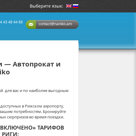
Выберите язык:
4 43 48 44 88
contact@naniko.am
и — Автопрокат и
iko
ый для вас и по наиболее выгодным
доступных в Рижском аэропорту,
 вашим потребностям. Бронируйте
ных сюрпризов во время поездки.
Е ВКЛЮЧЕНО» ТАРИФОВ
 РИГИ: