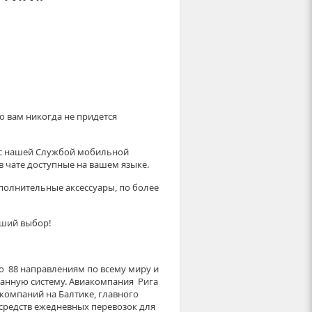
о вам никогда не придется
 с нашей Службой мобильной
в чате доступные на вашем языке.
полнительные аксессуары, по более
чший выбор!
 88 направлениям по всему миру и
анную систему. Авиакомпания Рига
омпаний на Балтике, главного
средств ежедневных перевозок для