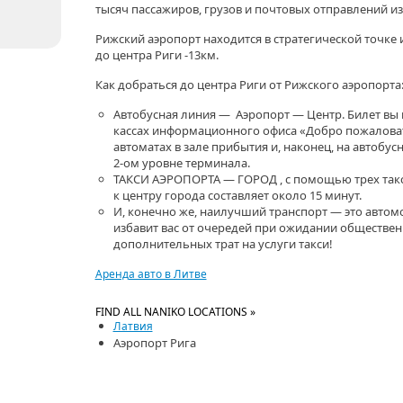
тысяч пассажиров, грузов и почтовых отправлений из
Рижский аэропорт находится в стратегической точке 
до центра Риги -13км.
Как добраться до центра Риги от Рижского аэропорта
Автобусная линия — Аэропорт — Центр. Билет вы
кассах информационного офиса «Добро пожаловат
автоматах в зале прибытия и, наконец, на автобус
2-ом уровне терминала.
ТАКСИ АЭРОПОРТА — ГОРОД , с помощью трех так
к центру города составляет около 15 минут.
И, конечно же, наилучший транспорт — это автомо
избавит вас от очередей при ожидании обществен
дополнительных трат на услуги такси!
Аренда авто в Литве
FIND ALL NANIKO LOCATIONS »
Латвия
Аэропорт Рига