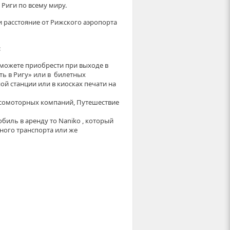
 Риги по всему миру.
и расстояние от Рижского аэропорта
:
 можете приобрести при выходе в
ь в Ригу» или в билетных
ной станции или в киосках печати на
сомоторных компаний, Путешествие
биль в аренду то Naniko , который
ного транспорта или же