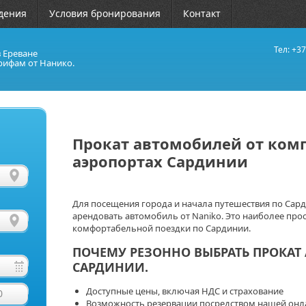
дения
Условия бронирования
Контакт
Тел: +37
в Ереване
рифам от Нанико.
Прокат автомобилей от комп
аэропортах Сардинии
Для посещения города и начала путешествия по Са
арендовать автомобиль от Naniko. Это наиболее про
комфортабельной поездки по Сардинии.
ПОЧЕМУ РЕЗОННО ВЫБРАТЬ ПРОКАТ
САРДИНИИ.
Доступные цены, включая НДС и страхование
0
Возможность резервации посредством нашей онл