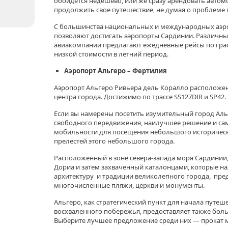
обойдется недешево, или же сразу арендовать автом
продолжить свое путешествие, не думая о проблеме
С большинства национальных и международных аэро
позволяют достигать аэропорты Сардинии. Различн
авиакомпании предлагают ежедневные рейсы по граф
низкой стоимости в летний период.
Аэропорт Альгеро – Фертилия
Аэропорт Альгеро Ривьера дель Коралло расположен
центра города. Достижимо по трассе SS127DIR и SP42.
Если вы намерены посетить изумительный город Альг
свободного передвижения, наилучшее решение и са
мобильности для посещения небольшого историческо
прелестей этого небольшого города.
Расположенный в зоне севера-запада моря Сардини
Дориа и затем захваченный каталонцами, которые н
архитектуру и традиции великолепного города, пред
многочисленные пляжи, церкви и монументы.
Альгеро, как стратегический пункт для начала путеш
восхваленного побережья, предоставляет также бол
Выберите лучшее предложение среди них — прокат 