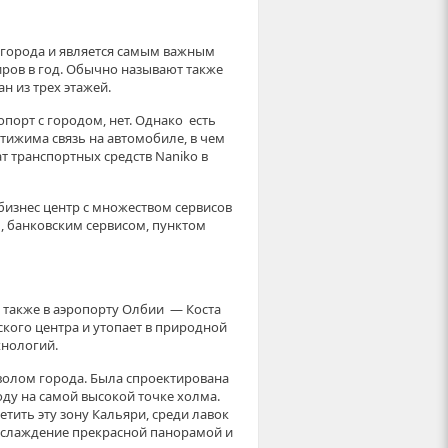
а города и является самым важным
иров в год. Обычно называют также
 из трех этажей.
орт с городом, нет. Однако есть
тижима связь на автомобиле, в чем
т транспортных средств Naniko в
бизнес центр с множеством сервисов
, банковским сервисом, пунктом
 также в аэропорту Олбии — Коста
кого центра и утопает в природной
хнологий.
волом города. Была спроектирована
оду на самой высокой точке холма.
етить эту зону Кальяри, среди лавок
наслаждение прекрасной панорамой и