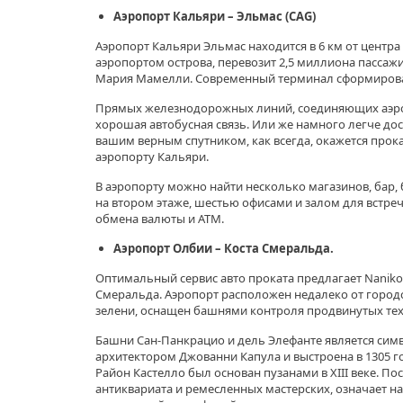
Аэропорт Кальяри – Эльмас (CAG
)
Аэропорт Кальяри Эльмас находится в 6 км от центр
аэропортом острова, перевозит 2,5 миллиона пассаж
Мария Мамелли. Современный терминал сформирован
Прямых железнодорожных линий, соединяющих аэроп
хорошая автобусная связь. Или же намного легче дос
вашим верным спутником, как всегда, окажется прока
аэропорту Кальяри.
В аэропорту можно найти несколько магазинов, бар, 
на втором этаже, шестью офисами и залом для встреч
обмена валюты и ATM.
Аэропорт Олбии – Коста Смеральда.
Оптимальный сервис авто проката предлагает Naniko
Смеральда. Аэропорт расположен недалеко от городс
зелени, оснащен башнями контроля продвинутых те
Башни Сан-Панкрацио и дель Элефанте является сим
архитектором Джованни Капула и выстроена в 1305 г
Район Кастелло был основан пузанами в XIII веке. Пос
антиквариата и ремесленных мастерских, означает 