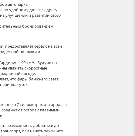
бор автопарка
ва по удобному для вас адресу
на улучшении и развитии своих
арительным бронированием
и, предоставляет сервис на всей
едвиденной поломки и
ардиния – 90 км/ч. Будучи на
лжны уважать скоростные
дождливой погоде.
яет, что фары ближнего света
 периода суток
мерно в 7 километрах от города, в
о соединяют остров с главными
и.
есть возможность добраться до
ранспорт, или нанять такси, что