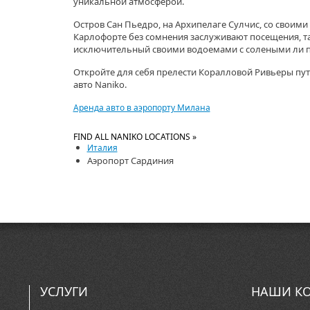
уникальной атмосферой.
Остров Сан Пьедро, на Архипелаге Сулчис, со своим
Карлофорте без сомнения заслуживают посещения, т
исключительный своими водоемами с солеными ли 
Откройте для себя прелести Коралловой Ривьеры пу
авто Naniko.
Аренда авто в аэропорту Милана
FIND ALL NANIKO LOCATIONS »
Италия
Аэропорт Сардиния
УСЛУГИ
НАШИ КО