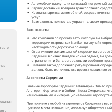
Автомобили наилучших кондиций и огромный вы
Сервис доставки и возврата транспортного средст
Компания аренды автомобилей, сосредоточенная 
услуг
Возможность полностью управлять своим предв
Важно знать:
Что компания по прокату авто, которую вы выбрал
территории острова, как Naniko , на случай непр
необходимости дорожной помощи.
 авто
Ограничение максимальной скорости на острове С
Сардинии в бизнес поездке или на отдыхе, вы до
ограничения и быть осторожными особенно при 
В Италии закон дорожного регулирования определ
чает
должны быть включены все время, независимо от
Аэропорты Сардинии
ых
Главные аэропорты Сардинии: в Кальяри – Элмас, при
Альгеро – Фертилия и в Олбии – Коста Смеральда, чт
национальными и интернациональными аэропортам
рования
При прилете в любой из аэропортов Сардинии у вас 
нужного места назначения, используя общественный т
кого