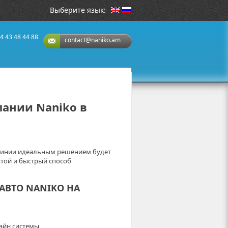
Выберите язык:
4 43 48 44 88
contact@naniko.am
ании Naniko в
рдинии идеальным решением будет
стой и быстрый способ
 АВТО
NANIKO
НА
айн системы