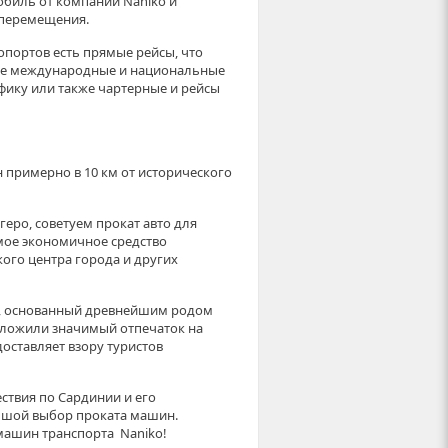
обиль от компании Naniko и
 перемещения.
портов есть прямые рейсы, что
ые международные и национальные
ику или также чартерные и рейсы
 примерно в 10 км от исторического
еро, советуем прокат авто для
мое экономичное средство
го центра города и других
и, основанный древнейшим родом
аложили значимый отпечаток на
оставляет взору туристов
ествия по Сардинии и его
ьшой выбор проката машин.
машин транспорта Naniko!