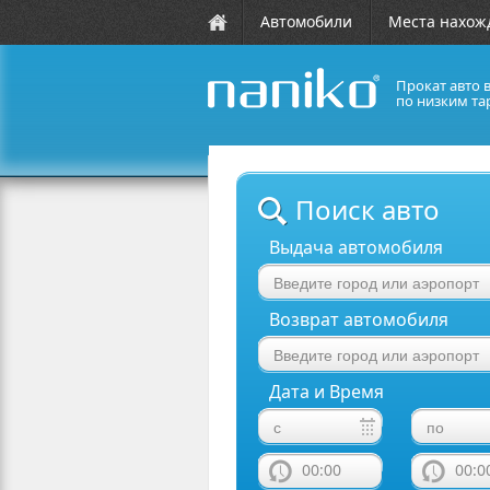
Автомобили
Места нахож
Прокат авто 
по низким та
naniko rent a car
Поиск авто
Выдача автомобиля
Возврат автомобиля
Дата и Время
00:00
00:0