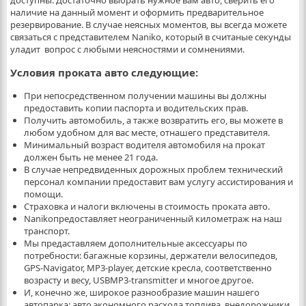
доступны. Достаточно выбрать нужное вам авто, сверить его
наличие на данный момент и оформить предварительное
резервирование. В случае неясных моментов, вы всегда можете
связаться с представителем Naniko, который в считаные секунды
уладит вопрос с любыми неясностями и сомнениями.
Условия проката авто следующие:
При непосредственном получении машины вы должны
предоставить копии паспорта и водительских прав.
Получить автомобиль, а также возвратить его, вы можете в
любом удобном для вас месте, отнашего представителя.
Минимальный возраст водителя автомобиля на прокат
должен быть не менее 21 года.
В случае непредвиденных дорожных проблем технический
персонал компании предоставит вам услугу ассистирования и
помощи.
Страховка и налоги включены в стоимость проката авто.
Nanikoпредоставляет неограниченный километраж на наш
транспорт.
Мы предаставляем дополнительные аксессуары по
потребности: багажные корзины, держатели велосипедов,
GPS-Navigator, MP3-player, детские кресла, соответственно
возрасту и весу, USBMP3-transmitter и многое другое.
И, конечно же, широкое разнообразие машин нашего
автопарка: авто экономного расхода топлива, внедорожники,