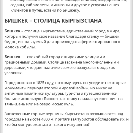
седаны, кабриолеты, минивэны и другое к услугам наших
клиентов в путешествии по Бишкеку.
БИШКЕК – СТОЛИЦА КЫРГЫЗСТАНА
Бишкек
– столица Кыргызстана, единственный город в мире,
который получил свое название благодаря станку — бишкек,
бидон, используемый для производства ферментированного
молока кобылы.
Бишкек
— спокойный город с широкими улицами и
грациозными домами. Столица засажена многочисленными
деревьями, что дает наличие свежего воздуха в городских
условиях.
Город основан в 1825 году, поэтому здесь вы увидите некоторые
монументы периода второй мировой войны, но никак не
античные памятники культуры. Туристы и путешественники
больше используют Бишкек как точку начала путешествия на
Тянь-Шань или на озеро Иссык Куль.
Заснеженные горные вершины Кыргызстана возвышаются над
городом на высоте 4800 м, притягивая туристов обследовать их; и
кто бы мог удержаться от такого искушения?