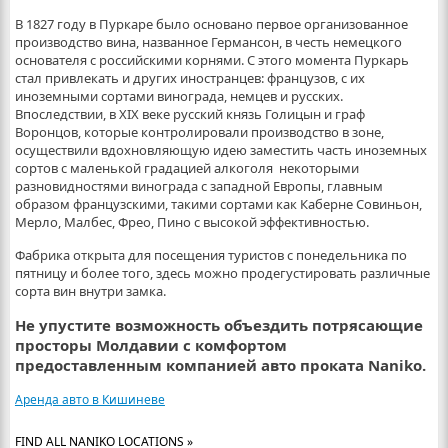
В 1827 году в Пуркаре было основано первое организованное
производство вина, названное Германсон, в честь немецкого
основателя с российскими корнями. С этого момента Пуркарь
стал привлекать и других иностранцев: французов, с их
иноземными сортами винограда, немцев и русских.
Впоследствии, в XIX веке русский князь Голицын и граф
Воронцов, которые контролировали производство в зоне,
осуществили вдохновляющую идею заместить часть иноземных
сортов с маленькой градацией алкоголя некоторыми
разновидностями винограда с западной Европы, главным
образом французскими, такими сортами как Каберне Совиньон,
Мерло, Малбес, Фрео, Пино с высокой эффективностью.
Фабрика открыта для посещения туристов с понедельника по
пятницу и более того, здесь можно продегустировать различные
сорта вин внутри замка.
Не упустите возможность объездить потрясающие
просторы Молдавии с комфортом
предоставленным компанией авто проката
Naniko
.
Аренда авто в Кишиневе
FIND ALL NANIKO LOCATIONS »