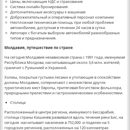
Цены, включающие НДС и страхование
Система онлайн бронирования
Дополнительные аксессуары к машинам
Доброжелательный и оперативный персонал компании
Неотложная техническая помощь при любой проблеме
автомобилем, доступная в течении 24 часов в сутки.
Автопарк с богатым выбором автомобилей разнообразных
типов и предназначения.
Молдавия, путешествие по стране
На сегодня Молдавия независимая страна с 1991 года, именуемая
Республика Молдова, насчитывающая около 3,6 млн. жителей,
граничит с Румынией и Украиной.
Холмы, покрытые густыми лесами и утопающие в спокойствии
долины Молдавии, соперничают с множеством других
туристических мест Европы, притягивая богатством фольклора,
природными прелестями и гастрономическими особенностями.
Столица
Расположенный в центре региона, именуемого Бессарабия,
столица страны Кишинёв развивался вдоль течения реки Бис, на
сегодня насчитывает население в 752,000 и поделен на 5
городских регионов, расположенных на 120 километрах