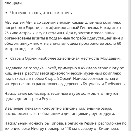
площади.
Что нужно знать, что посмотреть
Милештий Мичь со своими винами, самый длинный комплекс
погребов в Европе, сертифицированный Гиннесом. Находится в
25 километрах к югу от столицы. Для туристов и желающих
организованы визиты в подземные погреба с дегустацией вин и
обедом или ужином, на впечатляющем пространстве около 60
метров под землей.
Старый Орхей, наиболее живописная местность Молдавии.
Недалеко от городка Орхей, примерно в 45 километрах к югу от
Кишинева, расстилается археологический музейный комплекс
под открытым небом Старый Орхей. Наиболее живописная и
интересная зона расположена у деревень Бутучаны и Требужены.
Наскальные монастыри, тесанные в туфе холмов, что тянутся
вдоль долины реки Реут.
В зеленые пейзажи колоритно вписаны маленькие озера,
расположенные с небольшими дистанциями друг от друга.
Наскальный монастырь Типова, в регионе Резина, расположен по
течению реки Нистру примерно 110 км к северу от Кишинева.