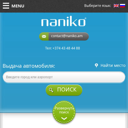
MENU
Выберите язык:
naniko rent a car
contact@naniko.am
Тел: +374 43 48 44 88
Выдача автомобиля:
Найти место
ПОИСК
Развернуть
поиск