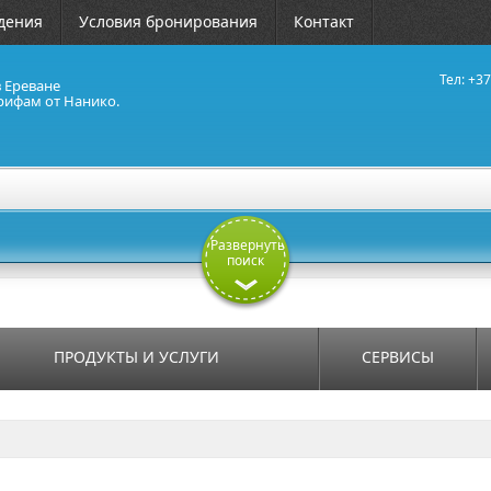
дения
Условия бронирования
Контакт
Тел: +37
в Ереване
рифам от Нанико.
Развернуть
поиск
ПРОДУКТЫ И УСЛУГИ
СЕРВИСЫ