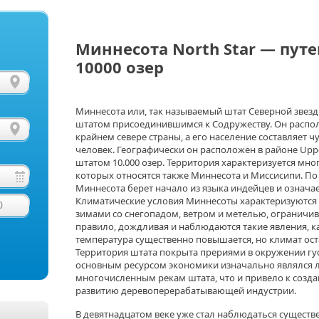
Миннесота North Star — пут
10000 озер
Миннесота или, так называемый штат Северной звезд
штатом присоединившимся к Содружеству. Он распол
крайнем севере страны, а его население составляет 
человек. Географически он расположен в районе Uppe
штатом 10.000 озер. Территория характеризуется мн
которых относятся также Миннесота и Миссисипи. По
Миннесота берет начало из языка индейцев и означа
Климатические условия Миннесоты характеризуются 
0
зимами со снегопадом, ветром и метелью, ограничи
правило, дождливая и наблюдаются такие явления, ка
температура существенно повышается, но климат ост
Территория штата покрыта прериями в окружении густ
основным ресурсом экономики изначально являлся л
многочисленным рекам штата, что и привело к созда
развитию деревоперерабатывающей индустрии.
В девятнадцатом веке уже стал наблюдаться сущест