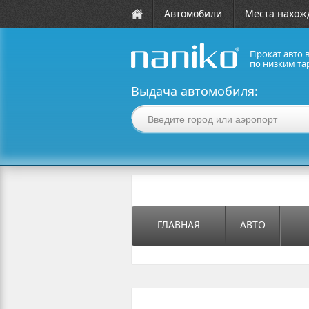
Автомобили
Места нахож
Прокат авто 
по низким та
naniko rent a car
Выдача автомобиля:
ГЛАВНАЯ
АВТО