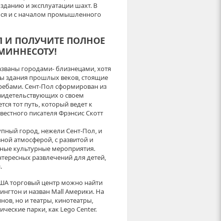
зданию и эксплуатации шахт. В
ться и с началом промышленного
Л И ПОЛУЧИТЕ ПОЛНОЕ
 МИННЕСОТУ!
азваны городами- близнецами, хотя
ены здания прошлых веков, стоящие
ебами. Сент-Пол сформирован из
свидетельствующих о своем
я тот путь, который ведет к
вестного писателя Фрэнсис Скотт
пный город, нежели Сент-Пол, и
ной атмосферой, с развитой и
чные культурные мероприятия.
нтересных развлечений для детей,
.
США торговый центр можно найти
нгтон и назван Mall Америки. На
ов, но и театры, кинотеатры,
еские парки, как Lego Center.