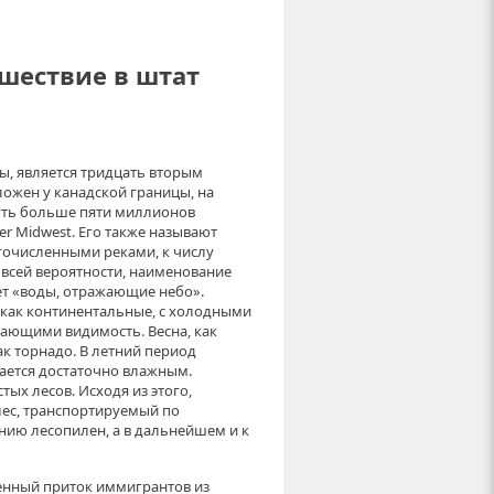
ешествие в штат
ы, является тридцать вторым
ожен у канадской границы, на
чуть больше пяти миллионов
r Midwest. Его также называют
огочисленными реками, к числу
 всей вероятности, наименование
ет «воды, отражающие небо».
как континентальные, с холодными
вающими видимость. Весна, как
к торнадо. В летний период
ается достаточно влажным.
ых лесов. Исходя из этого,
ес, транспортируемый по
нию лесопилен, а в дальнейшем и к
венный приток иммигрантов из