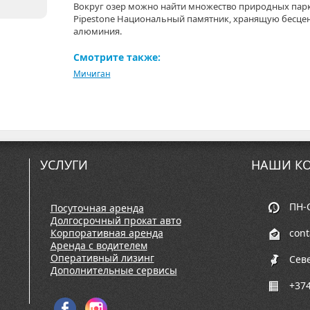
Вокруг озер можно найти множество природных пар
Pipestone Национальный памятник, хранящую бесцен
алюминия.
Смотрите также:
Мичиган
УСЛУГИ
НАШИ КО
ПН-С
Посуточная аренда
Долгосрочный прокат авто
Корпоративная аренда
con
Аренда с водителем
Оперативный лизинг
Сев
Дополнительные сервисы
+374