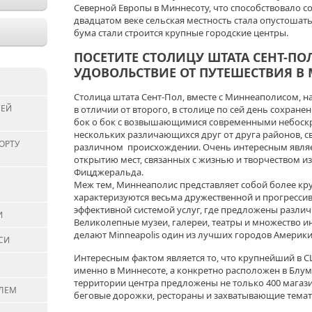
Северной Европы в Миннесоту, что способствовало со
двадцатом веке сельская местность стала опустоша
бума стали строится крупные городские центры.
ПОСЕТИТЕ СТОЛИЦУ ШТАТА СЕНТ-ПО
УДОВОЛЬСТВИЕ ОТ ПУТЕШЕСТВИЯ В
Столица штата Сент-Пол, вместе с Миннеаполисом, н
СЕЙ
в отличии от второго, в столице по сей день сохран
бок о бок с возвышающимися современными небоскр
нескольких различающихся друг от друга районов, 
ОРТУ
различном происхождении. Очень интересным являетс
открытию мест, связанных с жизнью и творчеством из
Фицджеральда.
Меж тем, Миннеаполис представляет собой более кру
характеризуются весьма дружественной и прогрессив
эффективной системой услуг, где предложены разли
И
Великолепные музеи, галереи, театры и множество и
делают Minneapolis один из лучших городов Америки
СИ
Интересным фактом является то, что крупнейший в 
именно в Миннесоте, а конкретно расположен в Блуми
территории центра предложены не только 400 магазин
ЕЛЕМ
беговые дорожки, рестораны и захватывающие тематич