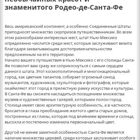
знаменитого Родео-де-Санта-Фе
Весь американский континент, а особенно Соединенные Штаты
преподносят множество сюрпризов путешественникам. Во всем
этом разнообразии интересных мест, штат Нью-Мексико
определенно числится среди мест, которые заслуживают визита
благодаря захватывающим достопримечательностям
предложенным на его территории.
Начало вашего путешествия в Нью-Мексико с его столицы Санта-
Фе позволит вам сразу же соприкоснуться с самым сердцем
данного штата. Этот космополитичный и многонациональный
город, как цветник талантов, собирает огромный синод
музыкантов, художников, скульпторов и фотографов, которые
окаймляют этот город в прелестную рамку искусства и культуры.
В Санта-Фе вы сможете насладиться посещением множества
музеев и художественных галерей, которыми полон город.
Столица имеет свою архитектурную особенность, а в частности,
бросается в глаза преобладание желтого цвета старых домов,
построенных из глины, которая под влиянием времени и солнца,
высохла и постепенно изменила первоначальный цвет.
Другой не менее заметной особенностью Санта-Фе является
наличие множества церквей, среди которых заслуживает особого