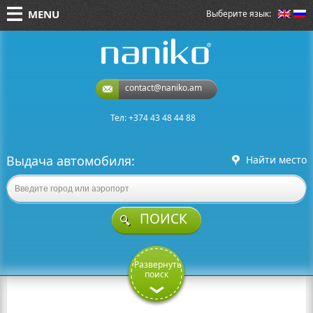
MENU
Выберите язык:
naniko rent a car
contact@naniko.am
Тел: +374 43 48 44 88
Выдача автомобиля:
Найти место
ПОИСК
Развернуть
поиск