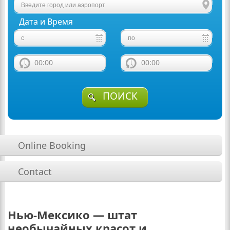
Дата и Время
00:00
00:00
ПОИСК
Online Booking
Contact
Нью-Мексико — штат
необычайных красот и