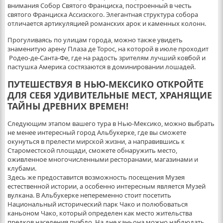
внимания Собор Святого Франциска, построенный в честь
святого Франциска Ассизского. Элегантная структура собора
отличается артикуляцией романских арок и каменных колонн.
Прогуливаясь по улицам города, можно также увидеть
знаменитую арену Плаза де Торос, на которой в июле проходит
Родео-де-Санта-Фе, где на радость зрителям лучший ковбой и
пастушка Америка состязаются в доминировании лошадей.
ПУТЕШЕСТВУЯ В НЬЮ-МЕКСИКО ОТКРОЙТЕ
ДЛЯ СЕБЯ УДИВИТЕЛЬНЫЕ МЕСТ, ХРАНЯЩИЕ
ТАЙНЫ ДРЕВНИХ ВРЕМЕН!
Следующим этапом вашего тура в Нью-Мексико, можно выбрать
не менее интересный город Альбукерке, где вы сможете
окунуться в прелести мирской жизни, а направившись к
Староместской площади, сможете обнаружить место,
оживленное многочисленными ресторанами, магазинами и
клубами.
Здесь же предоставится возможность посещения Музея
естественной истории, а особенно интересным является Музей
вулкана. В Альбукерке непеременно стоит посетить
Национальный исторический парк Чако и полюбоваться
каньоном Чако, который определен как место жительства
предков населения пуэбло. На дне каньона можно наблюдать