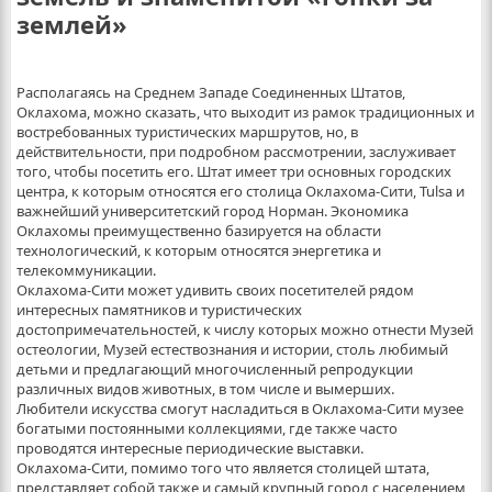
землей»
Располагаясь на Среднем Западе Соединенных Штатов,
Оклахома, можно сказать, что выходит из рамок традиционных и
востребованных туристических маршрутов, но, в
действительности, при подробном рассмотрении, заслуживает
того, чтобы посетить его. Штат имеет три основных городских
центра, к которым относятся его столица Оклахома-Сити, Tulsa и
важнейший университетский город Норман. Экономика
Оклахомы преимущественно базируется на области
технологический, к которым относятся энергетика и
телекоммуникации.
Оклахома-Сити может удивить своих посетителей рядом
интересных памятников и туристических
достопримечательностей, к числу которых можно отнести Музей
остеологии, Музей естествознания и истории, столь любимый
детьми и предлагающий многочисленный репродукции
различных видов животных, в том числе и вымерших.
Любители искусства смогут насладиться в Оклахома-Сити музее
богатыми постоянными коллекциями, где также часто
проводятся интересные периодические выставки.
Оклахома-Сити, помимо того что является столицей штата,
представляет собой также и самый крупный город с населением