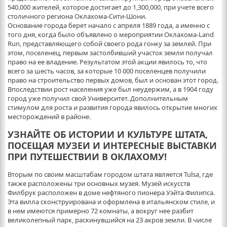
540.000 жителей, которое достигает до 1,300,000, при учете всего
столичного региона Оклахома-Сити-Шони.
Основание города берет начало с апреля 1889 года, а именно с
того дня, когда было объявлено о мероприятии Оклахома-Land
Run, представляющего собой своего рода гонку за землей. При
этом, поселенец, первым застолбивший участок земли получал
право на ее владение. Результатом этой акции явилось то, что
всего за шесть часов, за которые 10 000 поселенцев получили
право на строительство первых домов, был и основан этот город.
Впоследствии рост населения уже был неудержим, а в 1904 году
город уже получил свой Университет. Дополнительным
стимулом для роста и развития города явилось открытие многих
месторождений в районе.
УЗНАЙТЕ ОБ ИСТОРИИ И КУЛЬТУРЕ ШТАТА,
ПОСЕЩАЯ МУЗЕИ И ИНТЕРЕСНЫЕ ВЫСТАВКИ
ПРИ ПУТЕШЕСТВИИ В ОКЛАХОМУ!
Вторым по своим масштабам городом штата является Tulsa, где
также расположены три основных музея. Музей искусств
Филбрук расположен в доме нефтяного пионера Уэйта Филипса.
Эта вилла сконструирована и оформлена в итальянском стиле, и
в нем имеются примерно 72 комнаты, а вокруг нее разбит
великолепный парк, раскинувшийся на 23 акров земли. В числе