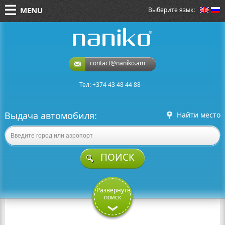
MENU
Выберите язык:
naniko rent a car
contact@naniko.am
Тел: +374 43 48 44 88
Выдача автомобиля:
Найти место
ПОИСК
Развернуть
поиск