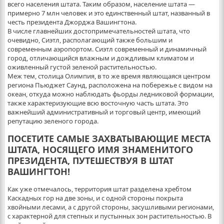
всего населения штата. Таким образом, население штата —
примерно 7 млн человек и это единственный штат, названный в
честь президента Джорджа Вашингтона.
В числе главнейших достопримечательностей штата, что
очевидно, Сиэтл, располагающий также большим и
современным аэропортом. Сиэтл современный и динамичный
город, отличающийся влажным и дождливым климатом и
оживленный густой зеленой растительностью.
Меж тем, столица Олимпия, в то же время являющаяся центром
региона Пьюджет Саунд, расположена на побережье с видом на
океан, откуда можно наблюдать фьорды ледниковой формации,
также характеризующие всю восточную часть штата. Это
важнейший административный и торговый центр, имеющий
репутацию зеленого города.
ПОСЕТИТЕ САМЫЕ ЗАХВАТЫВАЮЩИЕ МЕСТА
ШТАТА, НОСЯЩЕГО ИМЯ ЗНАМЕНИТОГО
ПРЕЗИДЕНТА, ПУТЕШЕСТВУЯ В ШТАТ
ВАШИНГТОН!
Как уже отмечалось, территория штат разделена хребтом
Каскадных гор на две зоны, и с одной стороны покрыта
хвойными лесами, а с другой стороны, засушливыми регионами,
с характерной для степных и пустынных зон растительностью. В