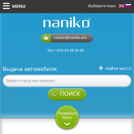
MENU
Выберите язык:
naniko rent a car
contact@naniko.am
Тел: +374 43 48 44 88
Выдача автомобиля:
Найти место
ПОИСК
Развернуть
поиск