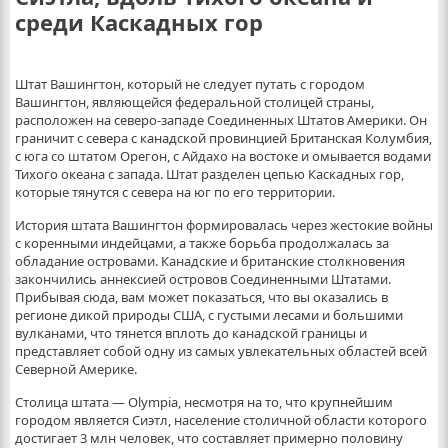
среди Каскадных гор
Штат Вашингтон, который не следует путать с городом
Вашингтон, являющейся федеральной столицей страны,
расположен на северо-западе Соединенных Штатов Америки. Он
граничит с севера с канадской провинцией Британская Колумбия,
с юга со штатом Орегон, с Айдахо на востоке и омывается водами
Тихого океана с запада. Штат разделен цепью Каскадных гор,
которые тянутся с севера на юг по его территории.
История штата Вашингтон формировалась через жестокие войны
с коренными индейцами, а также борьба продолжалась за
обладание островами. Канадские и британские столкновения
закончились аннексией островов Соединенными Штатами.
Прибывая сюда, вам может показаться, что вы оказались в
регионе дикой природы США, с густыми лесами и большими
вулканами, что тянется вплоть до канадской границы и
представляет собой одну из самых увлекательных областей всей
Северной Америке.
Столица штата — Olympia, несмотря на то, что крупнейшим
городом является Сиэтл, население столичной области которого
достигает 3 млн человек, что составляет примерно половину