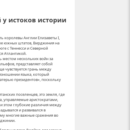
 у истоков истории
ть королевы Англии Елизаветы I,
исле южных штатов, Вирджиния на
юге с Теннесси и Северной
ся Атлантикой.
ь местом нескольких войн за
ельефов, представляет собой
ще чувствуется грань между
изношении языка, который
атерью президентов», поскольку
анских поселенцев, это земля, где
а, управляемые аристократами,
ри этом глубокие различия между
адывался и развивался в
му многие важные сражения во
рджинии.