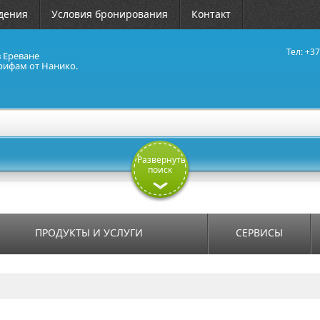
дения
Условия бронирования
Контакт
Тел: +37
в Ереване
рифам от Нанико.
Развернуть
поиск
ПРОДУКТЫ И УСЛУГИ
СЕРВИСЫ