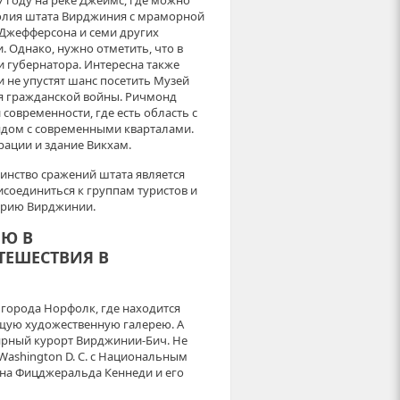
7 году на реке Джеймс, где можно
толия штата Вирджиния с мраморной
 Джефферсона и семи других
 Однако, нужно отметить, что в
 губернатора. Интересна также
и не упустят шанс посетить Музей
ия гражданской войны. Ричмонд
современности, где есть область с
дом с современными кварталами.
ации и здание Викхам.
нство сражений штата является
исоединиться к группам туристов и
орию Вирджинии.
Ю В
ТЕШЕСТВИЯ В
города Норфолк, где находится
щую художественную галерею. А
ярный курорт Вирджинии-Бич. Не
ashington D. C. с Национальным
на Фицджеральда Кеннеди и его