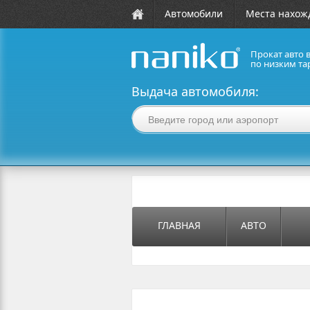
Автомобили
Места нахож
Прокат авто 
по низким та
naniko rent a car
Выдача автомобиля:
ГЛАВНАЯ
АВТО