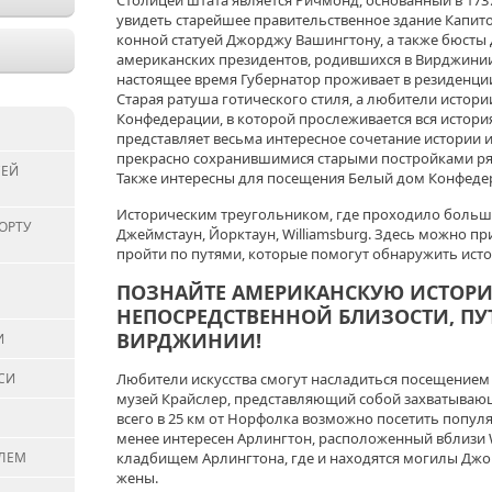
Столицей штата является Ричмонд, основанный в 173
увидеть старейшее правительственное здание Капи
конной статуей Джорджу Вашингтону, а также бюсты
американских президентов, родившихся в Вирджинии.
настоящее время Губернатор проживает в резиденции
Старая ратуша готического стиля, а любители истори
Конфедерации, в которой прослеживается вся истор
представляет весьма интересное сочетание истории и 
прекрасно сохранившимися старыми постройками ря
СЕЙ
Также интересны для посещения Белый дом Конфедер
Историческим треугольником, где проходило больши
ОРТУ
Джеймстаун, Йорктаун, Williamsburg. Здесь можно пр
пройти по путями, которые помогут обнаружить ист
ПОЗНАЙТЕ АМЕРИКАНСКУЮ ИСТОРИ
НЕПОСРЕДСТВЕННОЙ БЛИЗОСТИ, ПУ
ВИРДЖИНИИ!
И
СИ
Любители искусства смогут насладиться посещением 
музей Крайслер, представляющий собой захватываю
всего в 25 км от Норфолка возможно посетить попул
менее интересен Арлингтон, расположенный вблизи W
ЕЛЕМ
кладбищем Арлингтона, где и находятся могилы Джо
жены.