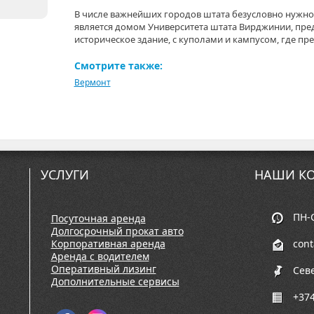
В числе важнейших городов штата безусловно нужно о
является домом Университета штата Вирджинии, пре
историческое здание, с куполами и кампусом, где пр
Смотрите также:
Вермонт
УСЛУГИ
НАШИ КО
ПН-С
Посуточная аренда
Долгосрочный прокат авто
Корпоративная аренда
con
Аренда с водителем
Оперативный лизинг
Сев
Дополнительные сервисы
+374