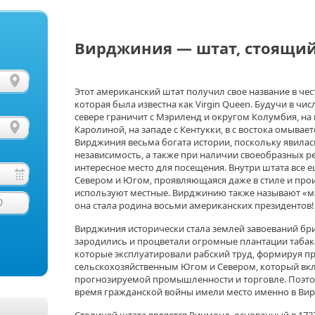
Вирджиния — штат, стоящий
Этот американский штат получил свое название в чес
которая была известна как Virgin Queen. Будучи в ч
севере граничит с Мэриленд и округом Колумбия, на 
Каролиной, на западе с Кентукки, в с востока омывает
Вирджиния весьма богата истории, поскольку явилас
независимость, а также при наличии своеобразных р
интересное место для посещения. Внутри штата все е
Севером и Югом, проявляющаяся даже в стиле и про
используют местные. Вирджинию также называют «м
0
она стала родина восьми американских президентов!
Вирджиния исторически стала землей завоеваний брит
зародились и процветали огромные плантации табак
которые эксплуатировали рабский труд, формируя п
сельскохозяйственным Югом и Севером, который вкл
прогнозируемой промышленности и торговле. Поэто
время гражданской войны имели место именно в Ви