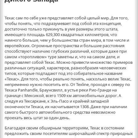
Техас сам по себе уже представляет собой целый мир. Для того,
чтобы понять, что подразумевает под собой эта концепция,
достаточно только прикинуть в уме размеры этого штата,
имеющего площадь 629,300 квадратных километров, что
намного больше, чем у большинства стран мира, в том числе и
европейских. Огромные пространства и большие расстояния
способствуют наличию глубоких различий, которые даже при
самом «торопливом» туре заметны и, что на самом деле, и
представляет собой Техас. Можно привести множество примеров
различных ситуаций, характеров, разнообразия человеческих
типов, которые подпадают под это собирательное название
«Техас». Для того, чтобы реально понять, насколько велик Техас,
непременно нужно посетить его. От Texline, проходя к северу по
Техаса Panhandle, Браунсвилл, в устье реки Рио-Гранде на
границе с Мексикой, всего 1509 км автомобильных дорог. А
следуя из Тексаркане, к Эль-Пасо и крайней западной
оконечности Техаса, их насчитывается 1308. Даже при наличии
самого быстрого автомобильного средства невозможно
проехать весь штат за один день.
Благодаря своим обширным территориям, Техас в состоянии
предложить своим посетителям широчайший спектр природных