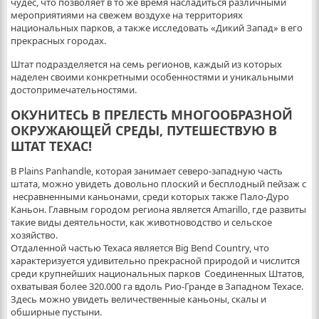
чудес, что позволяет в то же время насладиться различными
мероприятиями на свежем воздухе на территориях
национальных парков, а также исследовать «Дикий Запад» в его
прекрасных городах.
Штат подразделяется на семь регионов, каждый из которых
наделен своими конкретными особенностями и уникальными
достопримечательностями.
ОКУНИТЕСЬ В ПРЕЛЕСТЬ МНОГООБРАЗНОЙ
ОКРУЖАЮЩЕЙ СРЕДЫ, ПУТЕШЕСТВУЮ В
ШТАТ ТЕХАС!
В Plains Panhandle, которая занимает северо-западную часть
штата, можно увидеть довольно плоский и бесплодный пейзаж с
несравненными каньонами, среди которых также Пало-Дуро
Каньон. Главным городом региона является Amarillo, где развиты
такие виды деятельности, как животноводство и сельское
хозяйство.
Отдаленной частью Техаса является Big Bend Country, что
характеризуется удивительно прекрасной природой и числится
среди крупнейших национальных парков Соединенных Штатов,
охватывая более 320.000 га вдоль Рио-Гранде в Западном Техасе.
Здесь можно увидеть величественные каньоны, скалы и
обширные пустыни.