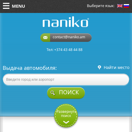
MENU
Выберите язык:
naniko rent a car
contact@naniko.am
Тел: +374 43 48 44 88
Выдача автомобиля:
Найти место
ПОИСК
Развернуть
поиск