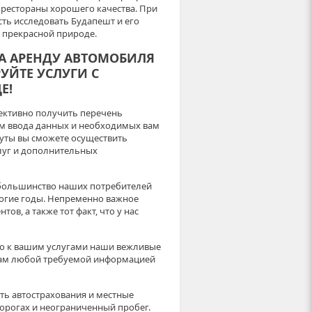
 рестораны хорошего качества. При
ь исследовать Будапешт и его
 прекрасной природе.
А АРЕНДУ АВТОМОБИЛЯ
УЙТЕ УСЛУГИ С
Е!
фективно получить перечень
ем ввода данных и необходимых вам
нуты вы сможете осуществить
луг и дополнительных
 большинство наших потребителей
огие годы. Непременно важное
ов, а также тот факт, что у нас
но к вашим услугами наши вежливые
вам любой требуемой информацией
ь автострахования и местные
орогах и неограниченный пробег.