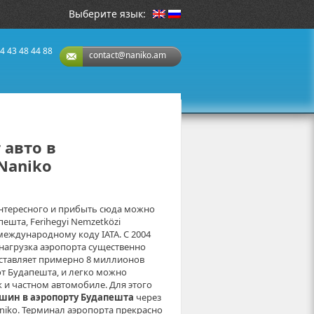
Выберите язык:
4 43 48 44 88
contact@naniko.am
 авто в
Naniko
интересного и прибыть сюда можно
шта, Ferihegyi Nemzetközi
международному коду IATA. С 2004
 нагрузка аэропорта существенно
оставляет примерно 8 миллионов
от Будапешта, и легко можно
к и частном автомобиле. Для этого
шин в аэропорту Будапешта
через
niko. Терминал аэропорта прекрасно