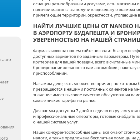
оснащен разнообразными услугами, есть магазины и
наличии машины вы получите идеальную возможност
прилегающие территории, окрестности, утопающие в
НАЙТИ ЛУЧШИЕ ЦЕНЫ ОТ
NANIKO
Н
В АЭРОПОРТУ БУДАПЕШТА И БРОНИР
УВЕРЕННОСТЬЮ НА НАШЕЙ СТРАНИЦ
Форма заявки на нашем сайте позволит быстро и эф
доступных вариантов по заданным параметрам. Пут
 авто
критериев для вашей поездки, всего в считанные ми
бронирование желанного вам автомобиля, пакета ус
приспособлений.
чает
На самом деле, есть множество причин, по которым
превращаются в нашими постоянных клиентов на мн
значение имеет высокое качество обслуживания клиент
ых
самые низкие тарифы на рынке.
Для вас мы доступны 7 дней в неделю и круглосуточ
и профессиональные операторы, готовые снабдить 
о нашей системе услуг.
рования
Наши конкурентоспособные цены включают стоимост
налоги, а также предложена бесплатная помощь на д
кого