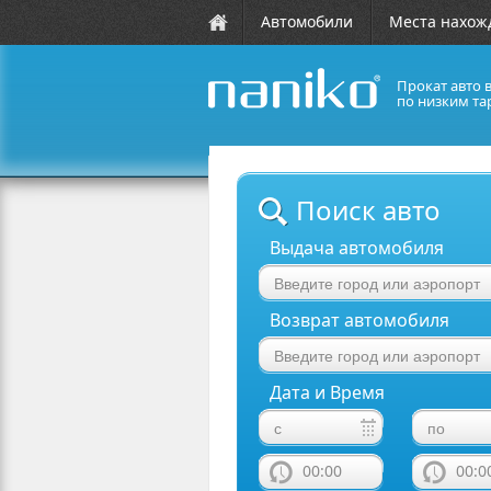
Автомобили
Места нахож
Прокат авто 
по низким та
naniko rent a car
Поиск авто
Выдача автомобиля
Возврат автомобиля
Дата и Время
00:00
00:0