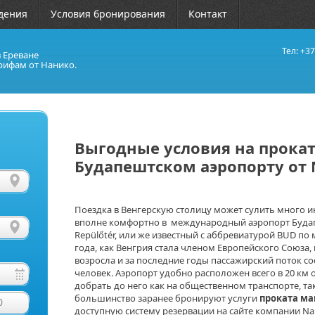
дения
Условия бронирования
Контакт
Тел: +37
в Ереване
рифам от Нанико.
Выгодные условия на прокат
Будапештском аэропорту от 
Поездка в Венгерскую столицу может сулить много 
вполне комфортно в международный аэропорт Будапе
Repülőtér, или же известный с аббревиатурой BUD по 
года, как Венгрия стала членом Европейского Союза,
возросла и за последние годы пассажирский поток с
человек. Аэропорт удобно расположен всего в 20 км 
добрать до него как на общественном транспорте, та
большинство заранее бронируют услуги
проката ма
0
доступную систему резервации на сайте компании Na