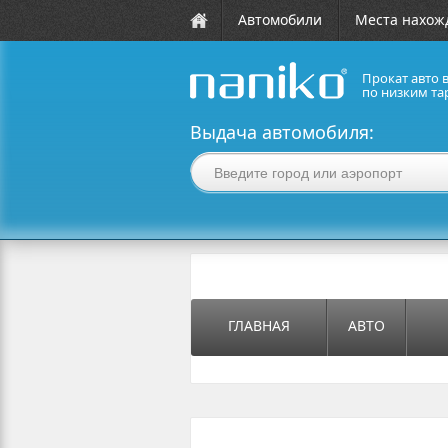
Автомобили
Места нахож
Прокат авто 
по низким та
naniko rent a car
Выдача автомобиля:
ГЛАВНАЯ
АВТО