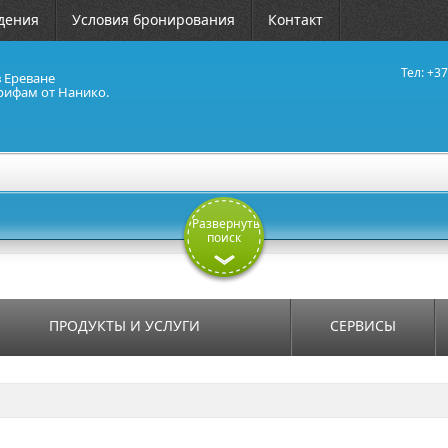
дения
Условия бронирования
Контакт
Тел: +37
в Ереване
рифам от Нанико.
Развернуть
поиск
ПРОДУКТЫ И УСЛУГИ
СЕРВИСЫ