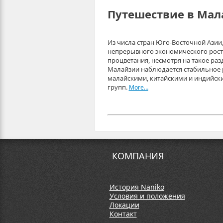
Путешествие в Ма
Из числа стран Юго-Восточной Азии
непрерывного экономического роста 
процветания, несмотря на такое раз
Малайзии наблюдается стабильное 
малайскими, китайскими и индийски
групп.
More…
КОМПАНИЯ
История Naniko
Условия и положения
Локации
Контакт