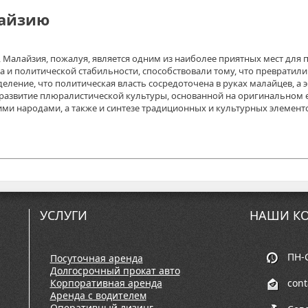
лайзию
, Малайзия, пожалуя, является одним из наиболее приятных мест для 
и политической стабильности, способствовали тому, что превратили э
деление, что политическая власть сосредоточена в руках малайцев, а 
развитие плюралистической культуры, основанной на оригинальном е
ми народами, а также и синтезе традиционных и культурных элемент
УСЛУГИ
НАШИ КО
ПН-С
Посуточная аренда
Долгосрочный прокат авто
Корпоративная аренда
con
Аренда с водителем
Оперативный лизинг