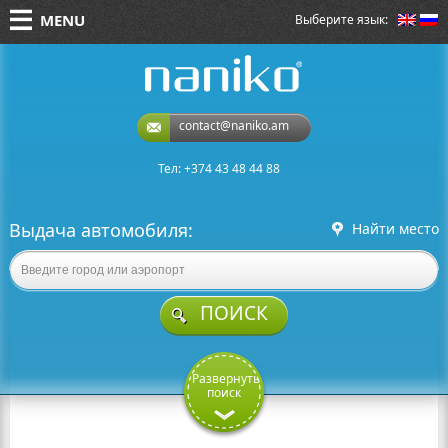
MENU
Выберите язык:
naniko rent a car
contact@naniko.am
Тел: +374 43 48 44 88
Выдача автомобиля:
Найти место
ПОИСК
Развернуть
поиск