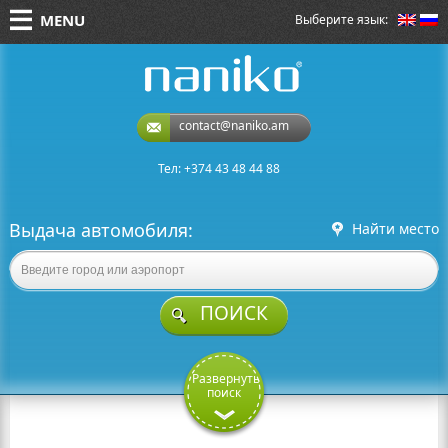
MENU
Выберите язык:
naniko rent a car
contact@naniko.am
Тел: +374 43 48 44 88
Выдача автомобиля:
Найти место
ПОИСК
Развернуть
поиск