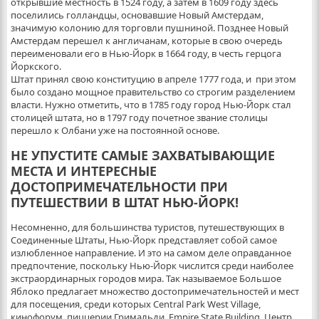
открывшие местность в 1524 году, а затем в 1609 году здесь
поселились голландцы, основавшие Новый Амстердам,
значимую колонию для торговли пушниной. Позднее Новый
Амстердам перешел к англичанам, которые в свою очередь
переименовали его в Нью-Йорк в 1664 году, в честь герцога
Йоркского.
Штат принял свою конституцию в апреле 1777 года, и при этом
было создано мощное правительство со строгим разделением
власти. Нужно отметить, что в 1785 году город Нью-Йорк стал
столицей штата, но в 1797 году почетное звание столицы
перешло к Олбани уже на постоянной основе.
НЕ УПУСТИТЕ САМЫЕ ЗАХВАТЫВАЮЩИЕ
МЕСТА И ИНТЕРЕСНЫЕ
ДОСТОПРИМЕЧАТЕЛЬНОСТИ ПРИ
ПУТЕШЕСТВИИ В ШТАТ НЬЮ-ЙОРК!
Несомненно, для большинства туристов, путешествующих в
Соединенные Штаты, Нью-Йорк представляет собой самое
излюбленное направление. И это на самом деле оправданное
предпочтение, поскольку Нью-Йорк числится среди наиболее
экстраординарных городов мира. Так называемое Большое
Яблоко предлагает множество достопримечательностей и мест
для посещения, среди которых Central Park West Village,
кинофорум, пиццерии Гримальди, Empire State Building, Центр