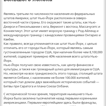
Являясь третьим по численности населения из федеральных
штатов Америки, штат Нью-Йорк расположен в северо-
восточной части страны. Его окружают такие штаты, как Нью-
Джерси и Пенсильвании с юга, Вермонт с востока, Массачусетс и
Коннектикут. Этот штат имеет морскую границу с Род-Айленд и
международную границу с канадскими провинциями Онтарио и
Квебек.
Как правило, всегда упоминается как штат Нью-Йорк, с целью
отличить его от города Нью-Йорк, который являясь самым
густонаселенным городом США, при наличии более чем 8,100,000
жителей, содержит примерно 40% населения всего штата Нью-
Йорк.
Нью-Йорк получил свою известность, как центр финансов и
культуры, а также как громадный шлюз для иммиграции в США.
Но, несмотря на всю грандиозность этого города, столицей штата
является Олбани, с населением не более 100.000 жителей,
который стал домом двух важнейших исторических событий —
Битвы при Саратога и плана Союза Олбани.
С исторической точки зрения, территория нынешнего Нью-
Йорка была заселена тысячелетия назад первыми коренными
американцами. Первыми европейцами здесь были французы,