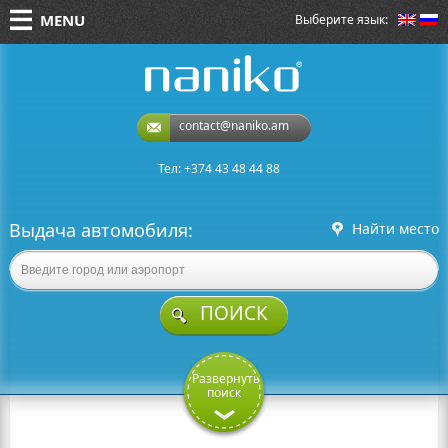
MENU
Выберите язык:
naniko rent a car
contact@naniko.am
Тел: +374 43 48 44 88
Выдача автомобиля:
Найти место
ПОИСК
Развернуть
поиск