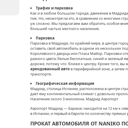
Трафик и парковка
Как и в любом большом городе, движение в Мадриде
пик. Но, несмотря на это, в сравнении со многими ст
уж сложно. Мы предлагаем вам обратить особое вн
большей частью местного населения.
Парковка
Парковка в Мадриде, по крайней мере, в центре горо
оставить свой автомобиль в одном из нескольких по
Королевского дворца или Пласа Майор. Парковки о
разного цвета: белые бесплатные, синий и зеленый 
дороже, потому что ближе к центру. Кроме того, вы 
арендованный авто
в периферийной зоне, а затем
транспорте.
Географическая информация
Мадрид, столица Испании, расположена в центре стр
дает ему континентальный климат с довольно прохл
Население около 3 миллиона. Мадрид Аэропорт
Аэропорт Мадрид — Барахас находится на 12 км к сев
в Испании, и первый в Европе по количеству прямых
ПРОКАТ АВТОМОБИЛЯ
ОТ NANIKO П