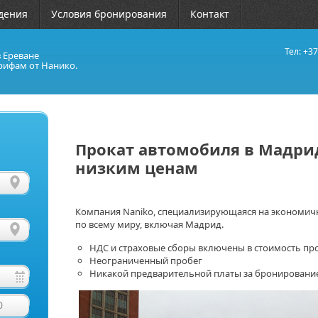
дения
Условия бронирования
Контакт
Тел: +37
в Ереване
рифам от Нанико.
Прокат автомобиля в Мадрид
низким ценам
Компания Naniko, специализирующаяся на экономич
по всему миру, включая Мадрид.
НДС и страховые сборы включены в стоимость пр
Неограниченный пробег
Никакой предварительной платы за бронировани
0