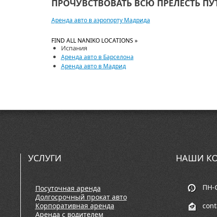
ПРОЧУВСТВОВАТЬ ВСЮ ПРЕЛЕСТЬ П
Аренда авто в аэропорту Мадрида
FIND ALL NANIKO LOCATIONS »
Испания
Аренда авто в Барселона
Аренда авто в Мадрид
УСЛУГИ
НАШИ КО
ПН-С
Посуточная аренда
Долгосрочный прокат авто
Корпоративная аренда
con
Аренда с водителем