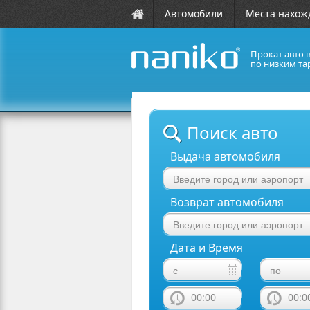
Автомобили
Места нахож
Прокат авто 
по низким та
naniko rent a car
Поиск авто
Выдача автомобиля
Возврат автомобиля
Дата и Время
00:00
00:0