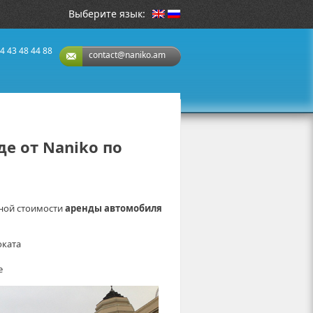
Выберите язык:
4 43 48 44 88
contact@naniko.am
е от Naniko по
ной стоимости
аренды автомобиля
оката
е