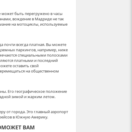
 может быть перегружено в часы
ранами, вождение в Мадриде не так
имание на мотоциклы, используемые
да почти всегда платная. Вы можете
дземных паркингов, например, ниже
тмечаются специальными полосками
являются платными и последний
можете оставить свой
 перемещаться на общественном
аны. Его географическое положение
адной зимой и жарким летом.
еру от города. Это главный аэропорт
 рейсов в Южную Америку.
ОМОЖЕТ ВАМ