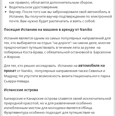
как правило, облагается дополнительным сбором.
Водительское удостоверение.
Ваучер. После того как вы забронировали свой ​​автомобиль в
Испании, Вы получите ваучер-подтверждение по электронной
почте. Вам нужно будет распечатать и взять с собой.
Посещая Испанию на машине в аренду от Naniko
Испания является одним из самых популярных направлений для
тех, кто выбирается на отдых "на дороге": на самом деле, многие
предпочитают путешествовать в течение лета за рулем на
побережье Коста-Брава, с обязательной остановкой в ​​ Барселоне
и Жироне.
Для тех, кто решил исследовать Испанию на
автомобиле на
прокат
от Naniko, популярные направления также Севилья и
Мадрид; Не упустите возможность визита Национального парка
Сьерра-Невада.
Испанские острова
Балеарские и Канарские острова славятся своей исключительной
природной красотой, но и для развлечения особенно
излюбленным местом для молодежи является Ибица.
Фуэртевентура особенно подходит для путешествия на